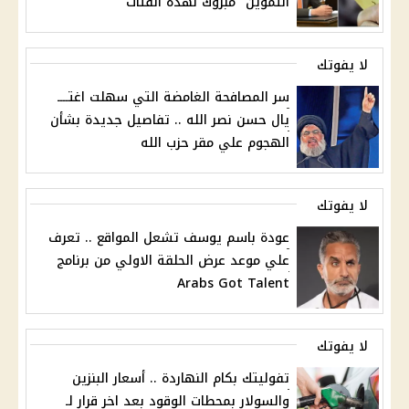
التموين "مبروك لهذه الفئات "
لا يفوتك
سر المصافحة الغامضة التي سهلت اغتــــ
يال حسن نصر الله .. تفاصيل جديدة بشأن
الهجوم علي مقر حزب الله
لا يفوتك
عودة باسم يوسف تشعل المواقع .. تعرف
علي موعد عرض الحلقة الاولي من برنامج
Arabs Got Talent
لا يفوتك
تفوليتك بكام النهاردة .. أسعار البنزين
والسولار بمحطات الوقود بعد اخر قرار لـ