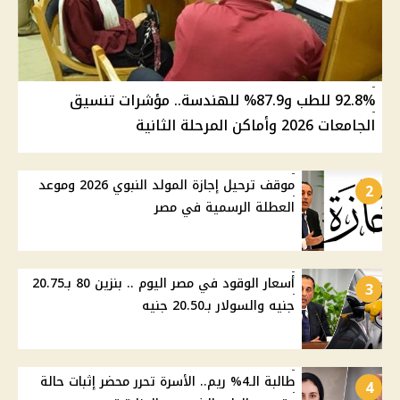
92.8% للطب و87.9% للهندسة.. مؤشرات تنسيق
الجامعات 2026 وأماكن المرحلة الثانية
موقف ترحيل إجازة المولد النبوي 2026 وموعد
2
العطلة الرسمية في مصر
أسعار الوقود في مصر اليوم .. بنزين 80 بـ20.75
3
جنيه والسولار بـ20.50 جنيه
طالبة الـ4% ريم.. الأسرة تحرر محضر إثبات حالة
4