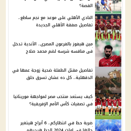
القصة؟
النادي الأهلي على موعد مع نجم ساطع..
تفاصيل صفقة الأهلي الجديدة
مين هيفوز بالفرعون المصرى.. الأندية تدخل
فى منافسه شرسه لضم محمد صلاح
تفاصيل مقتل الطفلة ضحية زوجة عمها في
الدقهلية.. كل ده عشان تسرق حلق
كيف يستعد منتخب مصر لمواجهة موريتانيا
في تصفيات كأس الأمم الإفريقية؟
ضربة حظ في انتظاركم.. 6 أبراج هيتغير
حالها فى اواخر 2024 الحظ هيديهم