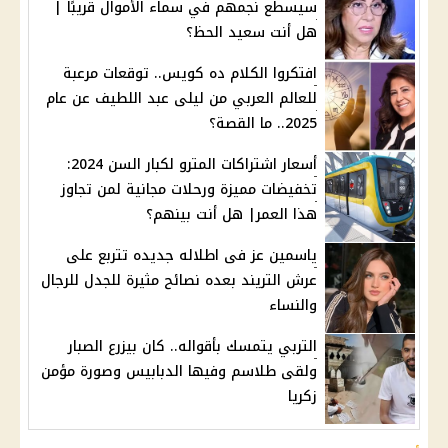
سيسطع نجمهم في سماء الأموال قريبًا |
هل أنت سعيد الحظ؟
افتكروا الكلام ده كويس.. توقعات مرعبة
للعالم العربي من ليلى عبد اللطيف عن عام
2025.. ما القصة؟
أسعار اشتراكات المترو لكبار السن 2024:
تخفيضات مميزة ورحلات مجانية لمن تجاوز
هذا العمر| هل أنت بينهم؟
ياسمين عز فى اطلاله جديده تتربع على
عرش التريند بعده نصائح مثيرة للجدل للرجال
والنساء
التربي يتمسك بأقواله.. كان بيزرع الصبار
ولقى طلاسم وفيها الدبابيس وصورة مؤمن
زكريا