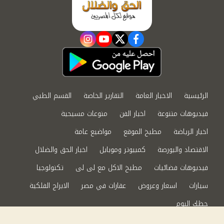
instagram
youtube
twitter
facebook
الرئيسية
الاخبار العامة
التقارير الخاصة
القسم الطبي
فيديوهات متنوعة
اخبار الفن
منوعات مسيحية
اخبار الرياضة
مطبخ الموقع
مواضيع عامة
الاقتصاد والبورصة
كمبيوتر وموبايل
اخبار الحق والضلال
فيديوهات فضائيات
مطبخ الاكل مع لى لى
تكنولوجيا
سيارات
اسعار وعروض
عقارات في مصر
الابراج الفلكية
حظك اليوم