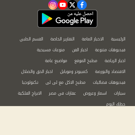
instagram
youtube
twitter
facebook
الرئيسية
الاخبار العامة
التقارير الخاصة
القسم الطبي
فيديوهات متنوعة
اخبار الفن
منوعات مسيحية
اخبار الرياضة
مطبخ الموقع
مواضيع عامة
الاقتصاد والبورصة
كمبيوتر وموبايل
اخبار الحق والضلال
فيديوهات فضائيات
مطبخ الاكل مع لى لى
تكنولوجيا
سيارات
اسعار وعروض
عقارات في مصر
الابراج الفلكية
حظك اليوم
من نحن
سياسة الخصوصية
اتصل بنا
©2024 الحق والضلال All Rights Reserved.