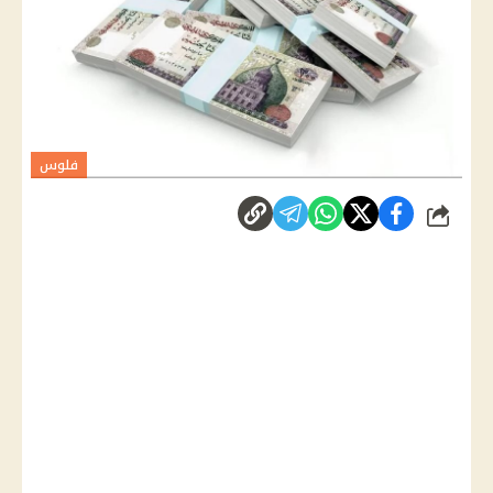
فلوس
شارك