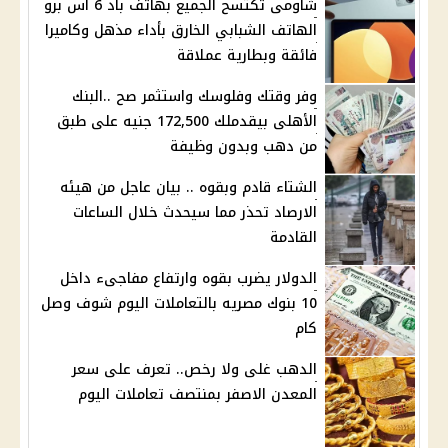
شاومى تكتسح الجميع بهاتف باد 6 اس برو
الهاتف الشبابي الخارق بأداء مذهل وكاميرا
فائقة وبطارية عملاقة
وفر وقتك وفلوسك واستثمر صح ..البنك
الأهلى بيقدملك 172,500 جنيه على طبق
من دهب وبدون وظيفة
الشتاء قادم وبقوه .. بيان عاجل من هيئه
الارصاد تحذر مما سيحدث خلال الساعات
القادمة
الدولار يضرب بقوه وارتفاع مفاجىء داخل
10 بنوك مصريه بالتعاملات اليوم شوف وصل
كام
الدهب غلى ولا رخص.. تعرف على سعر
المعدن الاصفر بمنتصف تعاملات اليوم