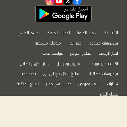
instagram
youtube
twitter
facebook
الرئيسية
الاخبار العامة
التقارير الخاصة
القسم الطبي
فيديوهات متنوعة
اخبار الفن
منوعات مسيحية
اخبار الرياضة
مطبخ الموقع
مواضيع عامة
الاقتصاد والبورصة
كمبيوتر وموبايل
اخبار الحق والضلال
فيديوهات فضائيات
مطبخ الاكل مع لى لى
تكنولوجيا
سيارات
اسعار وعروض
عقارات في مصر
الابراج الفلكية
حظك اليوم
من نحن
سياسة الخصوصية
اتصل بنا
©2024 الحق والضلال All Rights Reserved.
Powered by