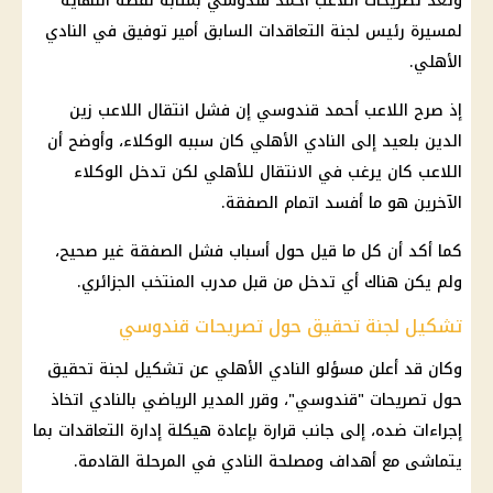
وتعد تصريحات اللاعب
أحمد قندوسي
بمثابة نقطة النهاية
لمسيرة رئيس لجنة التعاقدات السابق أمير توفيق في
النادي
الأهلي
.
إذ صرح اللاعب أحمد قندوسي إن فشل انتقال اللاعب زين
الدين بلعيد إلى
النادي الأهلي
كان سببه الوكلاء، وأوضح أن
اللاعب كان يرغب في الانتقال للأهلي لكن تدخل الوكلاء
الآخرين هو ما أفسد اتمام الصفقة.
كما أكد أن كل ما قيل حول أسباب فشل الصفقة غير صحيح،
ولم يكن هناك أي تدخل من قبل مدرب المنتخب الجزائري.
تشكيل لجنة تحقيق حول تصريحات قندوسي
وكان قد أعلن مسؤلو
النادي الأهلي
عن تشكيل لجنة تحقيق
حول تصريحات "قندوسي"، وقرر المدير الرياضي بالنادي اتخاذ
إجراءات ضده، إلى جانب قرارة بإعادة هيكلة إدارة التعاقدات بما
يتماشى مع أهداف ومصلحة النادي في المرحلة القادمة.