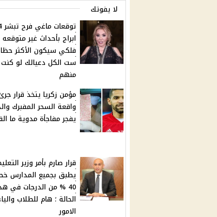
لا يفوتك
توقعات ماغي
ابراج بأحداث غير متوقعه 
فلكي سيكون الأكثر حظا .
ست الكل دعيالك لو كنت
منهم
مؤمن زكريا يتخذ قرار جر
واقعة السحر المفبرك والد
يفجر مفاجأة مدوية ما الق
قرار صارم بأمر وزير التعليم
يطبق بجميع المدارس خص
40 % من الدرجات في هذ
الحالة ؛ هام للطلاب والياء
الامور