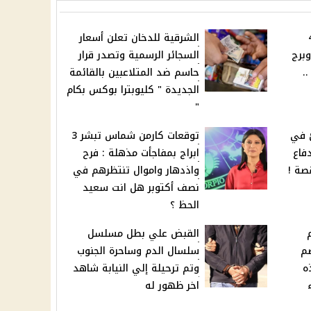
 فرح تبشر 4
الشرقية للدخان تعلن أسعار
وبرج
السجائر الرسمية وتصدر قرار
.
حاسم ضد المتلاعبين بالقائمة
الجديدة " كليوبترا بوكس بكام
"
ئ في
توقعات كارمن شماس تبشر 3
فاع
ابراج بمفاجأت مذهلة : فرح
صة !
واذدهار واموال تنتظرهم في
نصف أكتوبر هل انت سعيد
الحظ ؟
القبض علي بطل مسلسل
م
سلسال الدم وساحرة الجنوب
ه
وتم ترحيلة إلي النيابة شاهد
اخر ظهور له