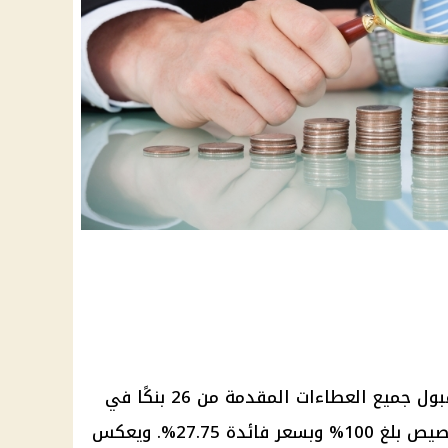
وكشفت بيانات البنك المركزي عن قبول جميع العطاءات المقدمة من 26 بنكًا في
السوق المفتوحة، وذلك بمعدل تخصيص بلغ 100% وبسعر فائدة 27.75%. ويعكس