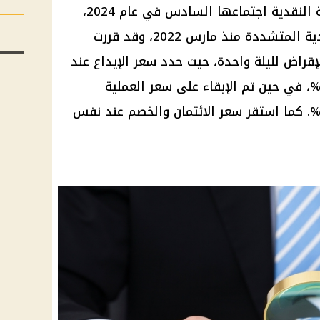
من المتوقع أن تعقد لجنة السياسة النقدية اجتماعها السادس في عام 2024،
حيث تم الإبقاء على السياسة النقدية المتشددة منذ مارس 2022، وقد قررت
لإقراض لليلة واحدة، حيث حدد سعر الإيداع عند
27.25، وسعر الإقراض عند 28.25%، في حين تم الإبقاء على سعر العملية
لرئيسية للبنك المركزي عند 27.75%. كما استقر سعر الائتمان والخصم عند نفس