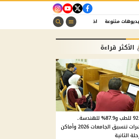
instagram
youtube
twitter
facebook
ديوهات متنوعة
اخبار الفن
منوعات مسيحية
اخبار الرياضة
الأكثر قراءة
92.8% للطب و87.9% للهندسة..
مؤشرات تنسيق الجامعات 2026 وأماكن
حلة الثانية