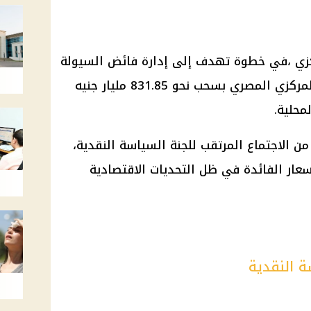
ركزي ،في خطوة تهدف إلى إدارة فائض السيولة
في السوق المصرفي، قام البنك المركزي المصري بسحب نحو 831.85 مليار جنيه
محلية.
ن الاجتماع المرتقب للجنة السياسة النقدية،
سعار الفائدة في ظل التحديات الاقتصادية
ة النقدية