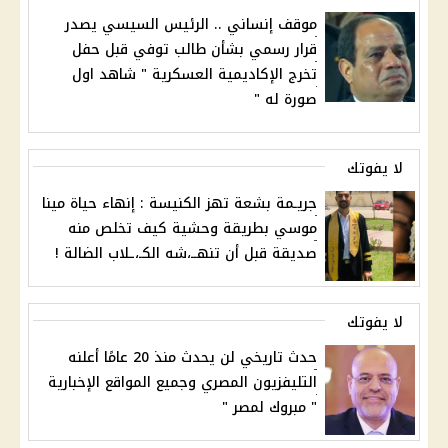
موقف إنساني .. الرئيس السيسي يصدر
قرار رسمي بشأن طالب توفي قبل حفل
تخرج الإكاديمية العسكرية " شاهد اول
صورة له "
لا يفوتك
جريـمة بشعة تهز الكنيسة : إنهاء حياة مينا
موسي بطريقة وحشية كيف تخلص منه
صديقة قبل أن تنهــ،شه الكـ،ـلاب الضالة !
لا يفوتك
حدث تاريخي لن يحدث منذ 20 عامًا أعلنه
التليفزيون المصري وجميع المواقع الإخبارية
" مبروك لمصر "