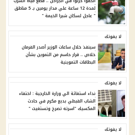
الحقوا خزنوا في الجراكن .. قطع مياه الشرب
لمدة 12 ساعة علي مدار يومين بـ 5 مناطق
" عاجل لسكان شبرا الخيمة "
لا يفوتك
سينفذ خلال ساعات الوزير أصدر الفرمان
خلاص .. قرار حاسم من التموين بشأن
البطاقات التموينية
لا يفوتك
نداء استغاثة الي وزارة الخارجية : اختفاء
الشاب القبطي بديع مكرم في حادث
المكسيك "اسرته تصرخ وتستغيث "
لا يفوتك