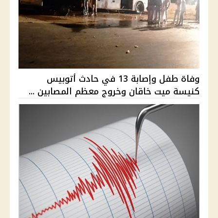
وفاة طفل وإصابة 13 في حادث أتوبيس
كنيسة ميت خاقان وخروج معظم المصابين ...