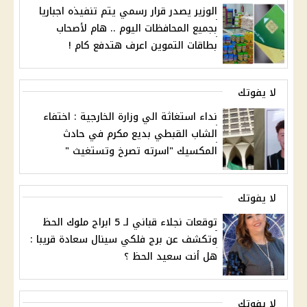
الوزير يصدر قرار رسمي يتم تنفيذه اجباريا
بجميع المحافظات اليوم .. هام لأصحاب
بطاقات التموين اعرف هتدفع كام !
لا يفوتك
نداء استغاثة الي وزارة الخارجية : اختفاء
الشاب القبطي بديع مكرم في حادث
المكسيك "اسرته تصرخ وتستغيث "
لا يفوتك
توقعات نجلاء قباني لـ 5 ابراج ملوك الحظ
وتكشف عن برج فلكي سينال سعادة قريبا :
هل أنت سعيد الحظ ؟
لا يفوتك