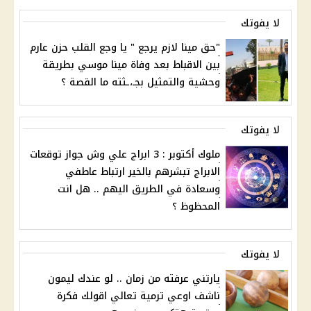
لا يفوتك
"حق مينا لازم يرجع " يا وجع القلب حزن عارم
بين الاقباط بعد وفاة مينا موسي بطريقة
وحشية والتمثيل بجـ،ـثته ما القصة ؟
لا يفوتك
ملوك أكتوبر : 3 ابراج علي وش جواز توقعات
الابراج تبشرهم بالخير ارتباط عاطفي
وسعادة في الطريق اليهم .. هل انت
المحظوظ ؟
لا يفوتك
يارتني عرفته من زمان .. لو عندك ليمون
ناشف اوعي ترمية تعالي اقولك فكرة