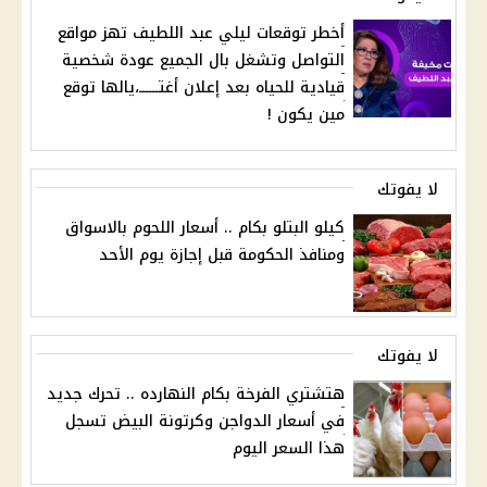
أخطر توقعات ليلي عبد اللطيف تهز مواقع
التواصل وتشغل بال الجميع عودة شخصية
قيادية للحياه بعد إعلان أغتــــــ،يالها توقع
مين يكون !
لا يفوتك
كيلو البتلو بكام .. أسعار اللحوم بالاسواق
ومنافذ الحكومة قبل إجازة يوم الأحد
لا يفوتك
هتشتري الفرخة بكام النهارده .. تحرك جديد
في أسعار الدواجن وكرتونة البيض تسجل
هذا السعر اليوم