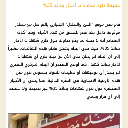
حقيقة طرح شهادات ادخار بعائد 35%
قام محرر موقع "
الحق والضلال
" الإخباري بالتواصل مع مصادر
موثوقة داخل
بنك مصر
للتحقق من هذه الأنباء. وقد أكدت
المصادر أنه لا
صحة
لما يتم تداوله حول طرح
شهادات ادخار
بعائد 35%، حيث نفى
البنك
بشكل قاطع هذه
الشائعات
، مشيراً
إلى أن
البنك
لم يعلن حتى الآن عن نيته طرح أي
شهادات
ادخار
بعائد كهذا. كما أوضح المصدر أن
البنك المركزي المصري
لم يصدر أي توجيهات أو تعليمات للبنوك بخصوص طرح مثل
هذه
الأوعية الادخارية
في الفترة الحالية، مما يعني أن
الأخبار
المنتشرة حول طرح
شهادات بعائد 35
% غير صحيحة ولا تستند
إلى أي
قرار
رسمي.