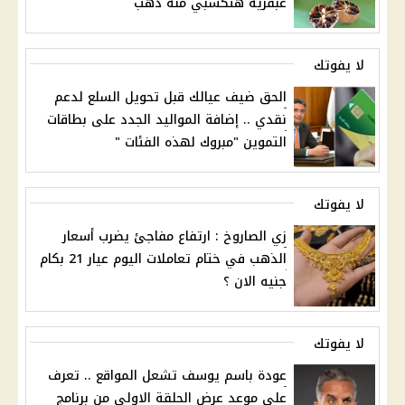
عبقرية هتكسبي منه دهب
لا يفوتك
الحق ضيف عيالك قبل تحويل السلع لدعم
نقدي .. إضافة المواليد الجدد على بطاقات
التموين "مبروك لهذه الفئات "
لا يفوتك
زي الصاروخ : ارتفاع مفاجئ يضرب أسعار
الذهب في ختام تعاملات اليوم عيار 21 بكام
جنيه الان ؟
لا يفوتك
عودة باسم يوسف تشعل المواقع .. تعرف
علي موعد عرض الحلقة الاولي من برنامج