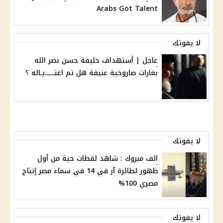
Arabs Got Talent
لا يفوتك
عاجل | أستهداف خليفة حسن نصر الله
بغارات صاروخية عنيفة هل تم اغتـــــ،يـاله ؟
لا يفوتك
الف مبروك : شاهد لقطات حية من أول
ظهور لطائرة آر في 14 في سماء مصر إنتاج
مصري 100%
لا يفوتك