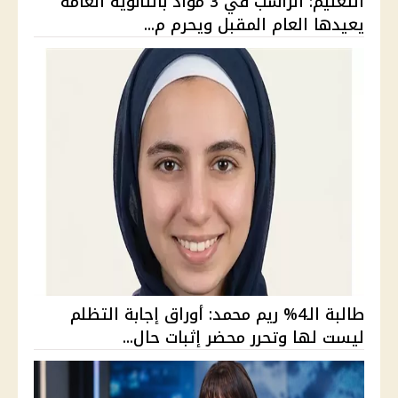
التعليم: الراسب في 3 مواد بالثانوية العامة
يعيدها العام المقبل ويحرم م...
طالبة الـ4% ريم محمد: أوراق إجابة التظلم
ليست لها وتحرر محضر إثبات حال...