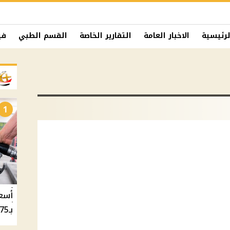
لرئيسية
الاخبار العامة
التقارير الخاصة
القسم الطبي
في
1
بـ20.75 جنيه والسولار بـ20.50 جنيه