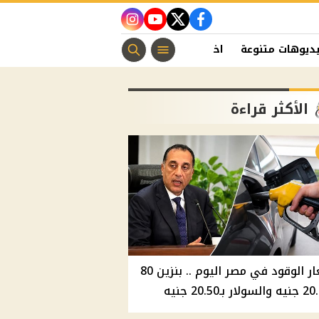
instagram
youtube
twitter
facebook
ديوهات متنوعة
اخبار الفن
منوعات مسيحية
اخبار الرياضة
الأكثر قراءة
أسعار الوقود في مصر اليوم .. بنزين 80