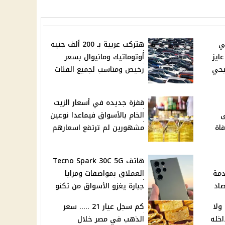
ي
هتركب عربية بـ 200 ألف جنيه
ايز
أوتوماتيك ومانيوال بسعر
بحي
رخيص ومناسب لجميع الفئات
قفزة جديده في أسعار الزيت
ى
الخام بالأسواق فيماعدا نوعين
اة
مشهورين لم ترتفع اسعارهم
هاتف Tecno Spark 30C 5G
دمة
العملاق بمواصفات ومزايا
صاد
جبارة يغزو الأسواق من تكنو
ولا
كم سجل عيار 21 ..... سعر
اخله
الذهب في مصر خلال