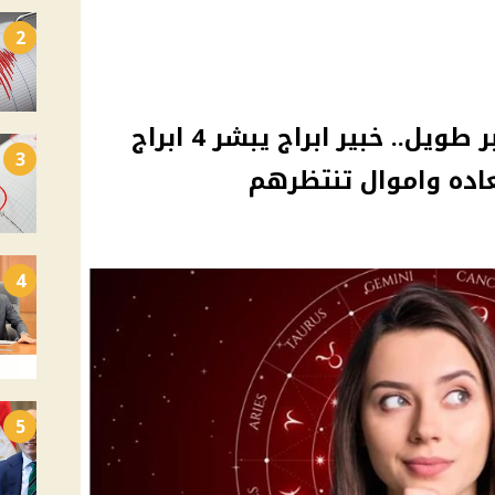
2
هتحققوا احلامكم بعد صبر طويل.. خبير ابراج يبشر 4 ابراج
3
اده واموال تنتظرهم
4
5