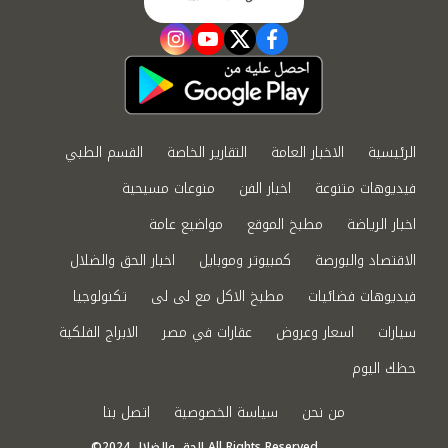
instagram
youtube
twitter
facebook
الرئيسية
الاخبار العامة
التقارير الخاصة
القسم الطبي
فيديوهات متنوعة
اخبار الفن
منوعات مسيحية
اخبار الرياضة
مطبخ الموقع
مواضيع عامة
الاقتصاد والبورصة
كمبيوتر وموبايل
اخبار الحق والضلال
فيديوهات فضائيات
مطبخ الاكل مع لى لى
تكنولوجيا
سيارات
اسعار وعروض
عقارات في مصر
الابراج الفلكية
حظك اليوم
من نحن
سياسة الخصوصية
اتصل بنا
©2024 الحق والضلال All Rights Reserved.