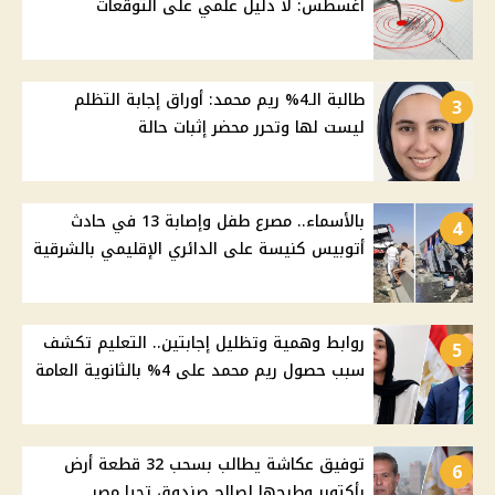
أغسطس: لا دليل علمي على التوقعات
طالبة الـ4% ريم محمد: أوراق إجابة التظلم
3
ليست لها وتحرر محضر إثبات حالة
بالأسماء.. مصرع طفل وإصابة 13 في حادث
4
أتوبيس كنيسة على الدائري الإقليمي بالشرقية
روابط وهمية وتظليل إجابتين.. التعليم تكشف
5
سبب حصول ريم محمد على 4% بالثانوية العامة
توفيق عكاشة يطالب بسحب 32 قطعة أرض
6
بأكتوبر وطرحها لصالح صندوق تحيا مصر