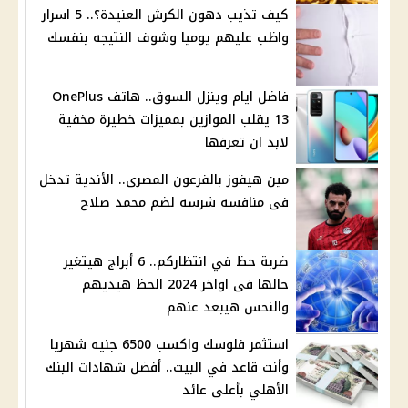
كيف تذيب دهون الكرش العنيدة؟.. 5 اسرار
واظب عليهم يوميا وشوف النتيجه بنفسك
فاضل ايام وينزل السوق.. هاتف OnePlus
13 يقلب الموازين بمميزات خطيرة مخفية
لابد ان تعرفها
مين هيفوز بالفرعون المصرى.. الأندية تدخل
فى منافسه شرسه لضم محمد صلاح
ضربة حظ في انتظاركم.. 6 أبراج هيتغير
حالها فى اواخر 2024 الحظ هيديهم
والنحس هيبعد عنهم
استثمر فلوسك واكسب 6500 جنيه شهريا
وأنت قاعد في البيت.. أفضل شهادات البنك
الأهلي بأعلى عائد