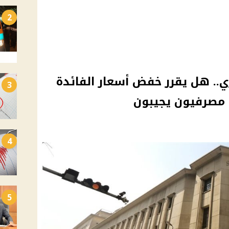
2
كزي.. هل يقرر خفض أسعار الفائدة
3
 مصرفيون يجيبون
4
5