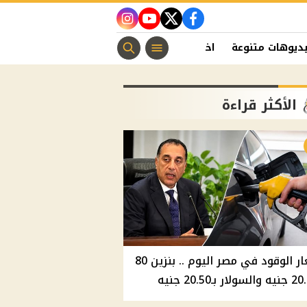
instagram
youtube
twitter
facebook
ديوهات متنوعة
اخبار الفن
منوعات مسيحية
اخبار الرياضة
الأكثر قراءة
أسعار الوقود في مصر اليوم .. بنزين 80