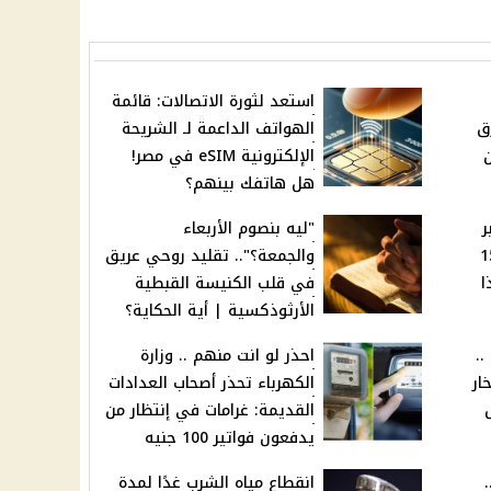
استعد لثورة الاتصالات: قائمة
ق
الهواتف الداعمة لـ الشريحة
الإلكترونية eSIM في مصر!
هل هاتفك بينهم؟
ر
"ليه بنصوم الأربعاء
ت سكنية في 15
والجمعة؟".. تقليد روحي عريق
ا
في قلب الكنيسة القبطية
الأرثوذكسية | أية الحكاية؟
..
احذر لو انت منهم .. وزارة
ار
الكهرباء تحذر أصحاب العدادات
القديمة: غرامات في إنتظار من
يدفعون فواتير 100 جنيه
انقطاع مياه الشرب غدًا لمدة