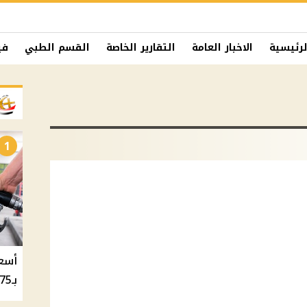
لرئيسية
الاخبار العامة
التقارير الخاصة
القسم الطبي
في
1
بـ20.75 جنيه والسولار بـ20.50 جنيه