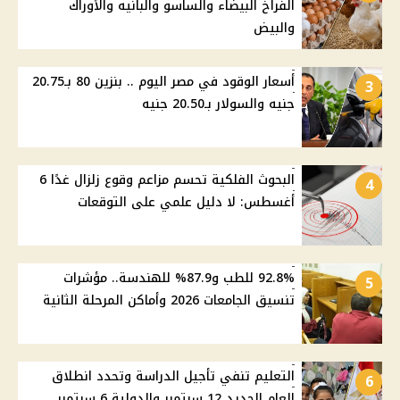
الفراخ البيضاء والساسو والبانيه والأوراك
والبيض
أسعار الوقود في مصر اليوم .. بنزين 80 بـ20.75
3
جنيه والسولار بـ20.50 جنيه
البحوث الفلكية تحسم مزاعم وقوع زلزال غدًا 6
4
أغسطس: لا دليل علمي على التوقعات
92.8% للطب و87.9% للهندسة.. مؤشرات
5
تنسيق الجامعات 2026 وأماكن المرحلة الثانية
التعليم تنفي تأجيل الدراسة وتحدد انطلاق
6
العام الجديد 12 سبتمبر والدولية 6 سبتمبر