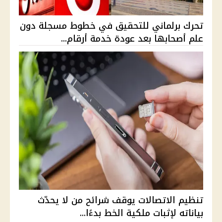
تحرك برلماني للتحقيق في خطوط مسجلة دون
علم أصحابها بعد عودة خدمة أرقام...
تنظيم الاتصالات يوقف شرائح من لا يحدّث
بياناته لإثبات ملكية الخط بدءًا...