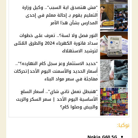
"مش هتصدق اية السبب".. وكيل وزارة
التعليم يقوم بـ إحالة معلم في إحدى
المدارس بشأن هذا الأمر
النور فصل ولا لسة؟.. تعرف على خطوات
سداد فاتورة الكهرباء 2024 والطرق المُثلى
لترشيد الاستهلاك
"حديد الاستثمار وعز سجل كام النهارده؟"..
أسعار الحديد والأسمنت اليوم الأحد|تحركات
مفاجئة في سعر مواد البناء
"هنبطل نعمل تاني شاي".. أسعار السلع
الأساسية اليوم الأحد | سعر السكر والزيت
والبيض وصلوا كام؟
نوكيا:
Nokia G60 5G