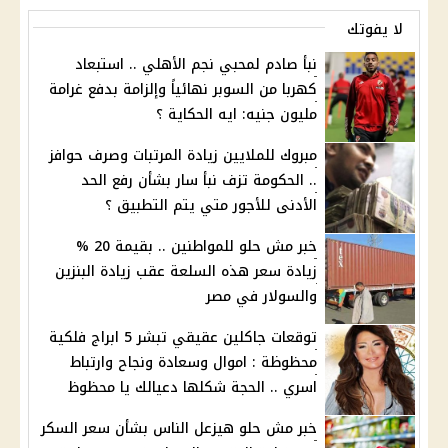
لا يفوتك
نبأ صادم لمحبي نجم الأهلي .. استبعاد
كهربا من السوبر نهائياً وإلزامة بدفع غرامة
مليون جنيه: ايه الحكاية ؟
مبروك للملايين زيادة المرتبات وصرف حوافز
.. الحكومة تزف نبأ سار بشأن رفع الحد
الأدنى للأجور متي يتم التطبيق ؟
خبر مش حلو للمواطنين .. بقيمة 20 %
زيادة سعر هذه السلعة عقب زيادة البنزين
والسولار في مصر
توقعات جاكلين عقيقي تبشر 5 ابراج فلكية
محظوظة : اموال وسعادة ونجاح وارتباط
اسري .. الحجة شكلها دعيالك يا محظوظ
خبر مش حلو هيزعل الناس بشأن سعر السكر