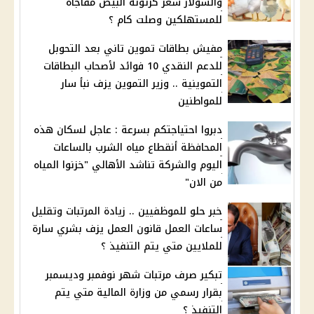
والسولار سعر كرتونة البيض مفاجأة
للمستهلكين وصلت كام ؟
مفيش بطاقات تموين تاني بعد التحوبل
للدعم النقدي 10 فوائد لأصحاب البطاقات
التموينية .. وزير التموين يزف نبأ سار
للمواطنين
دبروا احتياجتكم بسرعة : عاجل لسكان هذه
المحافظة أنقطاع مياه الشرب بالساعات
اليوم والشركة تناشد الأهالي "خزنوا المياه
من الان"
خبر حلو للموظفيين .. زيادة المرتبات وتقليل
ساعات العمل قانون العمل يزف بشري سارة
للملايين متي يتم التنفيذ ؟
تبكير صرف مرتبات شهر نوفمبر وديسمبر
بقرار رسمي من وزارة المالية متي يتم
التنفيذ ؟