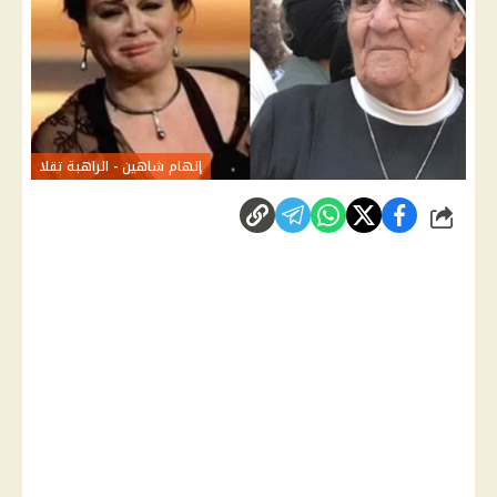
إلهام شاهين - الراهبة تقلا
شارك