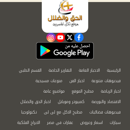
instagram
youtube
twitter
facebook
الرئيسية
الاخبار العامة
التقارير الخاصة
القسم الطبي
فيديوهات متنوعة
اخبار الفن
منوعات مسيحية
اخبار الرياضة
مطبخ الموقع
مواضيع عامة
الاقتصاد والبورصة
كمبيوتر وموبايل
اخبار الحق والضلال
فيديوهات فضائيات
مطبخ الاكل مع لى لى
تكنولوجيا
سيارات
اسعار وعروض
عقارات في مصر
الابراج الفلكية