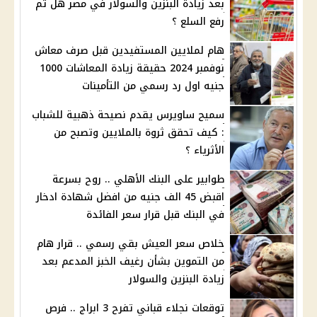
بعد زيادة البنزين والسولار في مصر هل تم
رفع السلع ؟
هام لملايين المستفيدين قبل صرف معاش
نوفمبر 2024 حقيقة زيادة المعاشات 1000
جنيه اول رد رسمي من التأمينات
سميح ساويرس يقدم نصيحة ذهبية للشباب
: كيف تحقق ثروة بالملايين وتصبح من
الأثرياء ؟
طوابير على البنك الأهلي .. روح بسرعة
اقبض 45 الف جنيه من افضل شهادة ادخار
في البنك قبل قرار سعر الفائدة
خلاص سعر العيش بقي رسمي .. قرار هام
من التموين بشأن رغيف الخبز المدعم بعد
زيادة البنزين والسولار
توقعات نجلاء قباني تفرح 3 ابراج .. فرص