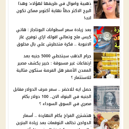
ذهبية واموال في طريقها لهؤلاء؛ وهذا
البرج الاكثر حظاّ نهاية أكتوبر ممكن تكون
انت!
بعد زيادة سعر اسطوانات البوتاجاز : هاتي
كيس ملح وتعالي اقولك ازاي توفري غاز
الانبوبة .. فكرة متخطرش علي بال مخلوق
جرام الذهب سيتخطي 5000 جنيه بعد
ارتفاعات غير مسبوقة : خبير يكشف مصير
المعدن الأصفر هل الفرصة ستكون مثالية
للاستثمار ؟
حصل ايه للاخضر .. سعر صرف الدولار مقابل
الجنيه في البنوك الان.. 100 دولار بكام
مصري في السوق السوداء ؟
هتشتري الفراخ بكام النهاردة .. أسعار
الدواجن تخالف التوقعات بعد زيادة البنزين