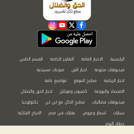
instagram
youtube
twitter
facebook
الرئيسية
الاخبار العامة
التقارير الخاصة
القسم الطبي
فيديوهات متنوعة
اخبار الفن
منوعات مسيحية
اخبار الرياضة
مطبخ الموقع
مواضيع عامة
الاقتصاد والبورصة
كمبيوتر وموبايل
اخبار الحق والضلال
فيديوهات فضائيات
مطبخ الاكل مع لى لى
تكنولوجيا
سيارات
اسعار وعروض
عقارات في مصر
الابراج الفلكية
حظك اليوم