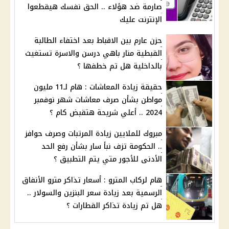
صارمة ضد هؤلاء .. الحق نفسك هيقطعوا
الإنترنت عليك
حزن عارم بين الاقباط بعد اختفاء الطالبة
القبطية منار باهي درسن والاسرة تستغيث
بالداخلية هل تم خطفها ؟
حقيقة زيادة المعاشات : هام لـ11 مليون
مواطن بشأن صرف معاشات شهر نوفمبر
2024 .. أعلي شريحة هتقبض كام ؟
مبروك للملايين زيادة المرتبات وصرف حوافز
.. الحكومة تزف نبأ سار بشأن رفع الحد
الأدنى للأجور متي يتم التطبيق ؟
هام لركاب المترو : أسعار تذاكر مترو الأنفاق
الرسمية بعد زيادة سعر البنزين والسولار ..
هل تم زيادة تذاكر القطارات ؟