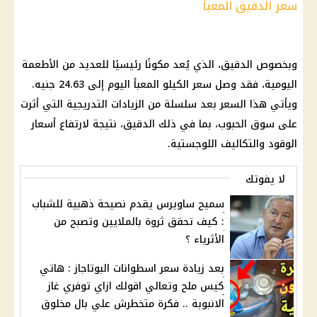
سعر الدقيق المعبأ
وبخصوص الدقيق، الذي يُعد مكونًا رئيسيًا للعديد من الأطعمة
اليومية، فقد وصل سعر الكيلو المعبأ اليوم إلى 24.63 جنيه.
ويأتي هذا السعر بعد سلسلة من الزيادات التدريجية التي أثرت
على سوق الحبوب، بما في ذلك الدقيق، نتيجة لارتفاع أسعار
الوقود والتكاليف اللوجستية.
لا يفوتك
سميح ساويرس يقدم نصيحة ذهبية للشباب
: كيف تحقق ثروة بالملايين وتصبح من
الأثرياء ؟
بعد زيادة سعر اسطوانات البوتاجاز : هاتي
كيس ملح وتعالي اقولك ازاي توفري غاز
الانبوبة .. فكرة متخطرش علي بال مخلوق