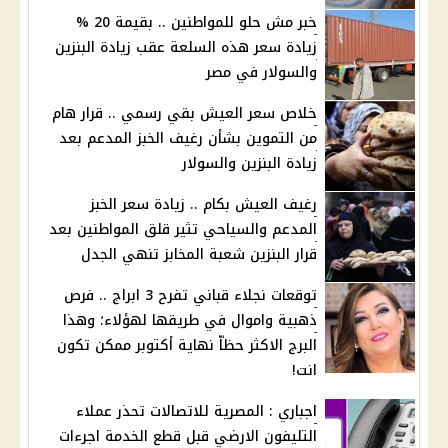
خبر مش حلو للمواطنين .. بقيمة 20 %
زيادة سعر هذه السلعة عقب زيادة البنزين
والسولار في مصر
خلاص سعر العيش بقي رسمي .. قرار هام
من التموين بشأن رغيف الخبز المدعم بعد
زيادة البنزين والسولار
رغيف العيش بكام .. زيادة سعر الخبز
المدعم والسياحي تثير قلق المواطنين بعد
قرار البنزين شعبة المخابز تنهي الجدل
توقعات نجلاء قباني تفرح 3 ابراج .. فرص
ذهبية واموال في طريقها لهؤلاء؛ وهذا
البرج الاكثر حظاّ نهاية أكتوبر ممكن تكون
انت!
اجباري : المصرية للاتصالات تحذر عملاء
التليفون الارضي قبل قطع الخدمة اجرءات