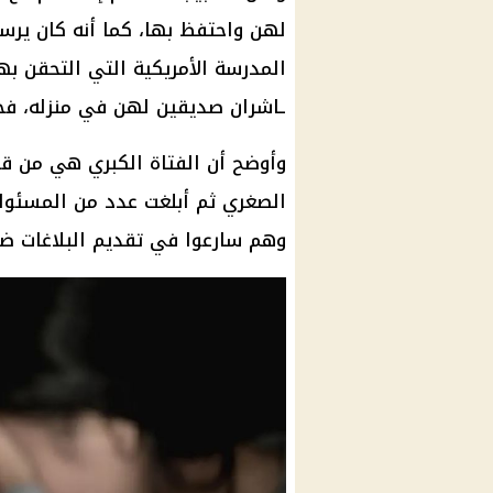
لهن واحتفظ بها، كما أنه كان ير
المدرسة الأمريكية التي التحقن ب
ـاشران صديقين لهن في منزله، فح
وأوضح أن الفتاة الكبري هي من قام
الصغري ثم
أبلغت عدد من المسئولي
وهم سارعوا في تقديم البلاغات ض