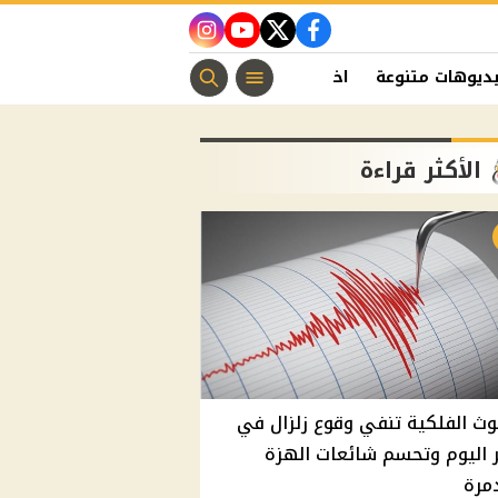
instagram
youtube
twitter
facebook
ديوهات متنوعة
اخبار الفن
منوعات مسيحية
اخبار الرياضة
الأكثر قراءة
وث الفلكية تنفي وقوع زلزال في
اليوم وتحسم شائعات الهزة
مرة