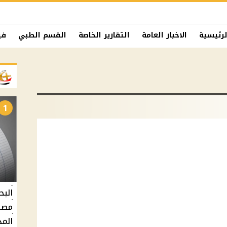
لرئيسية
الاخبار العامة
التقارير الخاصة
القسم الطبي
في
1
البح
مصر 
المد