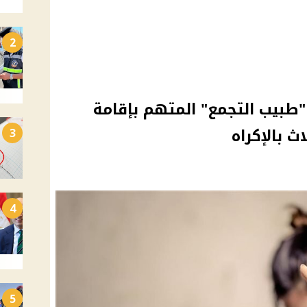
2
"طبيب التجمع" المتهم بإقامة
ث بالإكراه
3
4
5