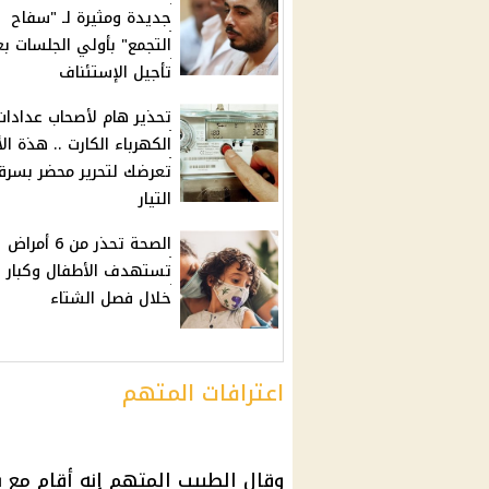
جديدة ومثيرة لـ "سفاح
التجمع" بأولي الجلسات ب
تأجيل الإستئناف
تحذير هام لأصحاب عدادات
الكهرباء الكارت .. هذة ال
تعرضك لتحرير محضر بسرق
التيار
الصحة تحذر من 6 أمراض
تستهدف الأطفال وكبار 
خلال فصل الشتاء
اعترافات المتهم
وقال الطبيب المتهم إنه أقام مع 