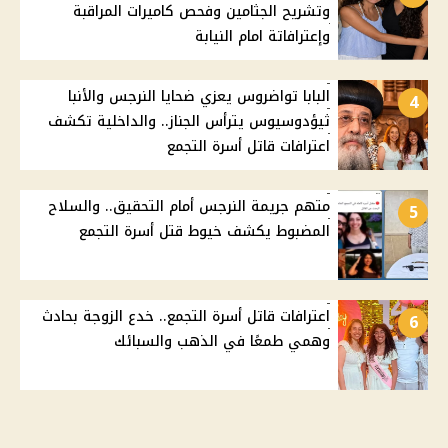
وتشريح الجثامين وفحص كاميرات المراقبة
وإعترافاتة امام النيابة
البابا تواضروس يعزي ضحايا النرجس والأنبا
4
ثيؤدوسيوس يترأس الجناز.. والداخلية تكشف
اعترافات قاتل أسرة التجمع
متهم جريمة النرجس أمام التحقيق.. والسلاح
5
المضبوط يكشف خيوط قتل أسرة التجمع
اعترافات قاتل أسرة التجمع.. خدع الزوجة بحادث
6
وهمي طمعًا في الذهب والسبائك