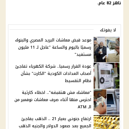
ناهز 82 عام.
لا يفوتك
موعد قبض معاشات البريد المصري والبنوك
رسميًا باليوم والساعة "عاجل لـ 11 مليون
مستفيد"
عودة القرار رسميا.. شركة الكهرباء تفاجئ
أصحاب العدادات الكودية "الكارت" بشأن
نظام التقسيط
"معاشك مش هتقبضه".. اخطاء كارثية
احترس منها أثناء صرف معاشات نوفمبر من
الـ ATM
ارتفاع جنوني بعيار 21 .. الذهب يفاجئ
الجميع بعد صعود الدولار والجنيه الذهب