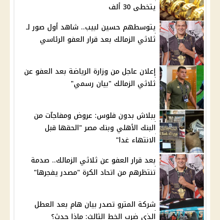
يتخطى 30 ألف
يتوسطهم حسين لبيب.. شاهد أول صور لـ
ثلاثي الزمالك بعد قرار العفو الرئاسي
إعلان عاجل من وزارة الرياضة بعد العفو عن
ثلاثي الزمالك "بيان رسمي"
ببلاش بدون فلوس: عروض ومفاجآت من
البنك الأهلي وبنك مصر "الحقها قبل
الانتهاء غدا"
بعد قرار العفو عن ثلاثي الزمالك.. صدمة
تنتظرهم من اتحاد الكرة "مصدر يفجرها"
شركة المترو تصدر بيان هام بعد العطل
الذي ضرب الخط الثالث: ماذا حدث؟