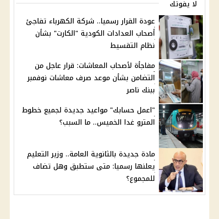
لا يفوتك
عودة القرار رسميا.. شركة الكهرباء تفاجئ
أصحاب العدادات الكودية "الكارت" بشأن
نظام التقسيط
مفاجأة لأصحاب المعاشات: قرار عاجل من
التضامن بشأن موعد صرف معاشات نوفمبر
ببنك ناصر
"اعمل حسابك" مواعيد جديدة لجميع خطوط
المترو غدا الخميس.. ما السبب؟
مادة جديدة بالثانوية العامة.. وزير التعليم
يعلنها رسميا: متى ستطبق وهل تضاف
للمجموع؟