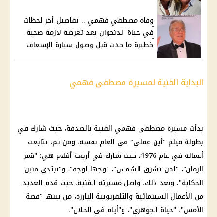
وفاة مصطفي فهمي .. تفاصيل أخر لحظات
في حياة الدنجوان بعد تعرضة لازمة صحية
خطيرة ما حدث قبل وصول سيارة الإسعاف
البداية الفنية لمسيرة مصطفى فهمي
بدأت مسيرة مصطفى فهمي الفنية بالصدفة، حيث شارك في
بطولة فيلم "أين عقلي" في العام نفسه. ومن ثم، تتابعت
أعماله في عام 1976، حيث شارك في أربعة أفلام هي: "قمر
الزمان"، "لمن تشرق الشمس"، "وجها لوجه"، و"نبتدي منين
الحكاية". وبعد ذلك، واصل مسيرته الفنية، حيث قدم العديد
من الأعمال السينمائية والتلفزيونية البارزة، من بينها "قصة
الأمس"، "حياة الجوهري"، و"أيام في الحلال".