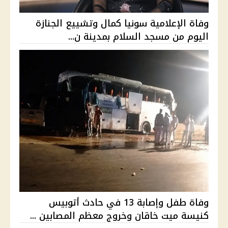
وفاة الإعلامية سونيا كمال وتشييع الجنازة
اليوم من مسجد السلام بمدينة ن...
وفاة طفل وإصابة 13 في حادث أتوبيس
كنيسة ميت خاقان وخروج معظم المصابين ...