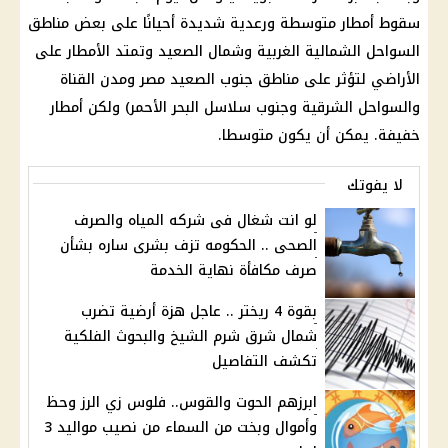
سقوط أمطار متوسطة ورعدية شديدة أحيانًا على بعض مناطق
السواحل الشمالية الغربية وشمال الصعيد وتمتد الأمطار على
الأراضي لتؤثر على مناطق جنوب الصعيد مصر ومدن القناة
والسواحل الشرقية وجنوب سلاسل البحر الأحمر) ولكن أمطار
خفيفة. يمكن أن يكون متوسطا.
لا يفوتك
لو انت شغال فى شركه المياه والصرف
الصحى .. الحكومه تزف بشرى ساره بشأن
صرف مكافأة نهاية الخدمة
بقوة 4 ريختر .. عاجل هزة أرضية تضرب
شمال شرق شرم الشيخ والبحوث الفلكية
تكشف التفاصيل
ابرزهم الحوت والقوس.. فلوس زي الرز وحظ
وأموال وبخت من السماء من نصيب مواليد 3