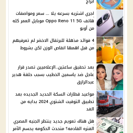
ابراج
اجري اشتريه بسرعه يلا ... سعر ومواصفات
هاتف Oppo Reno 11 5G موبايل العمر كله
من أوبو
4 فوائد مذهلة للبرتقال الاخضر لم تعرفيهم
من قبل اهمها انقاص الوزن لكن بشروط
بعد تحقيق ساعتين..الإعلاميين تصدر قرار
عاجل ضد ياسمين الخطيب بسبب حلقة هدير
عبدالرازق
مواعيد قطارات السكة الحديد الجديده بعد
تطبيق التوقيت الشتوي 2024 بدايه من
الغد
هل هناك تعويم جديد ينتظر الجنيه المصري
الفتره القادمه؟ متحدث الحكومه يحسم الآمر