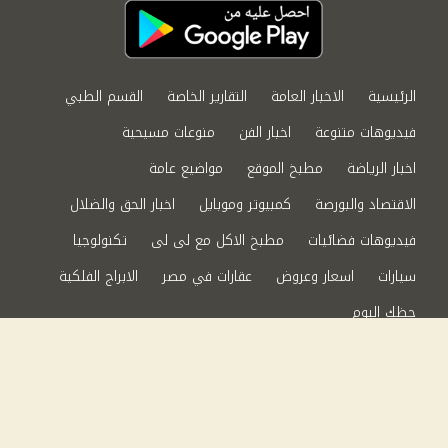
الرئيسية
الاخبار العامة
التقارير الخاصة
القسم الطبي
فيديوهات متنوعة
اخبار الفن
منوعات مسيحية
اخبار الرياضة
مطبخ الموقع
مواضيع عامة
الاقتصاد والبورصة
كمبيوتر وموبايل
اخبار الحق والضلال
فيديوهات فضائيات
مطبخ الاكل مع لى لى
تكنولوجيا
سيارات
اسعار وعروض
عقارات في مصر
الابراج الفلكية
حظك اليوم
من نحن
سياسة الخصوصية
اتصل بنا
©2024 الحق والضلال All Rights Reserved.
Powered by