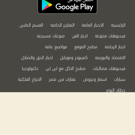
الرئيسية
الاخبار العامة
التقارير الخاصة
القسم الطبي
فيديوهات متنوعة
اخبار الفن
منوعات مسيحية
اخبار الرياضة
مطبخ الموقع
مواضيع عامة
الاقتصاد والبورصة
كمبيوتر وموبايل
اخبار الحق والضلال
فيديوهات فضائيات
مطبخ الاكل مع لى لى
تكنولوجيا
سيارات
اسعار وعروض
عقارات في مصر
الابراج الفلكية
حظك اليوم
من نحن
سياسة الخصوصية
اتصل بنا
©2024 الحق والضلال All Rights Reserved.
Powered by