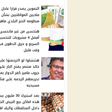
التموين يصدر قرارا عاجل
ملايين المواطنيين بشأن
منظومه الخبز البلدي ماهو
هتخسى من غير ماتحسى.
أفضل 4 مشروبات للتخ
السريع و حرق الدهون ف
وقت قليل
هتتشلوا لو ااترحمتوا عليه
خالد منتصر يفتح النار على
جروب ماميز كفر الدوار بع
تحريمهم الرحمه على فتا
مسيحيه
بعد استيراد 30 مليون
هذه اماكن بيع البيض الت
داخل المحافظات واليك اه