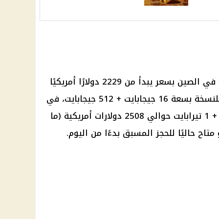
ويتوفر هاتف سامسونج W25 للبيع في الصين بسعر يبدأ من 2229 دولارًا أمريكيًا
(ما يعادل 109000 جنيهًا مصريًا)، للنسخة بسعة 16 جيجابايت + 512 جيجابايت، في
حين يبلغ سعر النسخة 16 جيجابايت + 1 تيرابايت حوالي 2508 دولارات أمريكية (ما