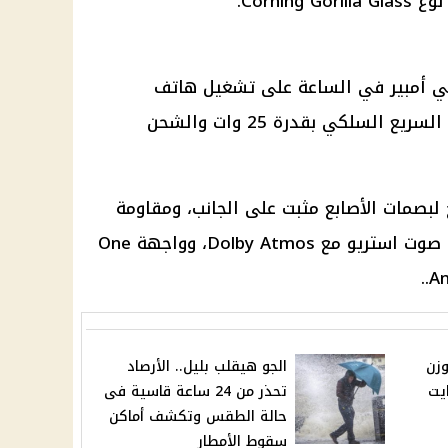
طارية تبلغ سعتها 4400 مللي أمبير في الساعة على تشغيل هاتف
Samsung S25، الذي يدعم الشحن السريع السلكي بقدرة 25 وات والشحن
 لبصمات الأصابع مثبت على الجانب، ومقاومة
الماء والغبار بمعيار IP48، ومكبرات صوت استريو مع Dolby Atmos، وواجهة One
وزن
الجو هيقلب بليل.. الأرصاد
يت
تحذر من 24 ساعة قاسية فى
حالة الطقس وتكشف أماكن
سقوط الأمطار