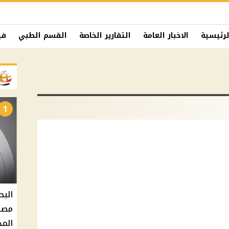
لرئيسية
الاخبار العامة
التقارير الخاصة
القسم الطبي
في
1
البح
مصر 
المد