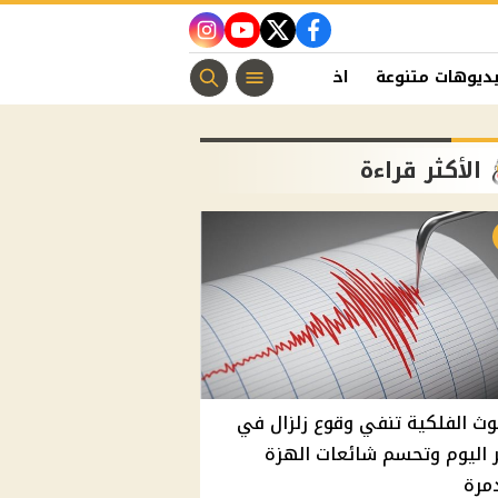
instagram
youtube
twitter
facebook
ديوهات متنوعة
اخبار الفن
منوعات مسيحية
اخبار الرياضة
الأكثر قراءة
وث الفلكية تنفي وقوع زلزال في
اليوم وتحسم شائعات الهزة
مرة