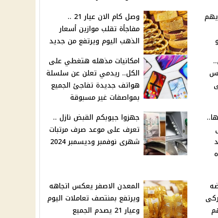
 يهم
وصل كام الان عيار 21 ..
مفاجأة تقلب موازين أسعار
الذهب اليوم ويرتفع من جديد
.
امكانيات مذهله هتغطي على
سيس
الكل.. ريدمي تعلن عن سلسلة
ى
هواتف جديدة تفاجئ الجميع
بمواصفات غير مسبوقة
ا..
جهزوا جيوبكم القبض نازل ..
تعرف على موعد صرف مرتبات
د
شهرى نوفمبر وديسمبر 2024
ه
 بيضه
المعدن الاصفر يعكس اتجاهه
ركى
ويرتفع بمنتصف تعاملات اليوم
م
وعيار 21 يصدم الجميع