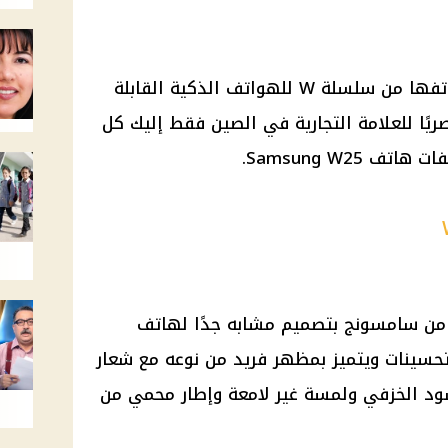
أطلقت سامسونج مؤخرًا أحدث هواتفها من سلسلة W للهواتف الذكية القابلة
يًا للعلامة التجارية في الصين فقط إليك كل
Samsung W25.
Samsung W25 الجديد من سامسونج بتصميم مشابه جدًا لهاتف
 مع بعض التحسينات ويتميز بمظهر فريد من نوعه مع شعار
Hear" باللون الأسود الخزفي ولمسة غير لامعة وإطار محمي من