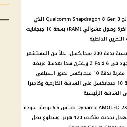
تحت الغطاء، تم تجهيز الجهاز بمعالج Qualcomm Snapdragon 8 Gen 3 الذي
يستهدف أجهزة Galaxy مقترنًا بذاكرة وصول عشوائي (RAM) بسعة 16 جيجابايت
يحتوي الجزء الخلفي على كاميرا رئيسية بدقة 200 ميجابكسل، بدلاً من المستشعر
الرئيسي بدقة 50 ميجابكسل الموجود في Z Fold 6 ويقترن هذا بعدسة عريضه
الزاوية بدقة 12 ميجابكسل وعدسة مقربة بدقة 10 ميجابكسل لصور السيلفي
ومقاطع الفيديو وتوجد كاميرا بدقة 10 ميجابكسل على الشاشة الخارجية وكاميرا
أما الشاشة الخارجية فهي شاشة Dynamic AMOLED 2X بقياس 6.5 بوصة، بجودة
عرض HD+، مع نسبة أبعاد 21:9، ومعدل تحديث متكيف 120 هرتز، وسطوع يصل