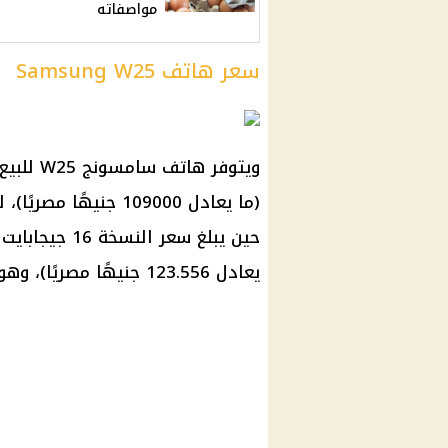
مواصفاته
سعر هاتف Samsung W25
يعادل 123.556 جنيهًا مصريًا)، وهو متاح حاليًا للحجز المسبق بدءًا من اليوم.