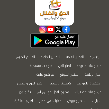
instagram
youtube
twitter
facebook
الرئيسية
الاخبار العامة
التقارير الخاصة
القسم الطبي
فيديوهات متنوعة
اخبار الفن
منوعات مسيحية
اخبار الرياضة
مطبخ الموقع
مواضيع عامة
الاقتصاد والبورصة
كمبيوتر وموبايل
اخبار الحق والضلال
فيديوهات فضائيات
مطبخ الاكل مع لى لى
تكنولوجيا
سيارات
اسعار وعروض
عقارات في مصر
الابراج الفلكية