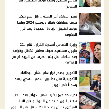
للدعم النقدي وهذا موعد التطبيق بقرار
التموين
قبض معاش أخر السنة .. هل يتم تبكير
صرف معاشات شهر ديسمبر 2024 وهذا
موعد تطبيق الزيادة الجديدة بعد قرار
الحكومة
وزيرة التضامن أصدرت القرار : هام لـ22
مليون مستفيد صرف معاش تكافل وكرامة
بعد ساعات هل يتم الصرف من البريد ام من
الـATM؟
التموين يصدر قرار هام بشأن البطاقات
التموينية قبل تطبيق الدعم النقدي ينفذ
رسمياً بأمر الوزير
تحرك مفاجئ يضرب سعر الدولار بعد سحب
1.4 تريليون جنيه من البنوك وبيان البنك
المركزي بشأن رصيد الذهب هل تاثر السوق