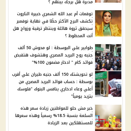
مدبرة هل برجك بينهم ؟
توقعات أم عبد الله الشمري خبيرة التاروت
تكشف البرج الأكثر حظًا في نهاية نوفمبر
سيحقق ثروة هائلة وينتظر ترقية وزواج هل
أنت المحظوظ ؟
طوابير علي البوسطة : لو محوش 50 ألف
جنيه روح البريد المصري وهتشوف هتقبض
فوائد كام " ادخار مضمون 100%"
لو تحويشتك 150 ألف جنيه طيران علي أقرب
بوسطة : حساب فوائد البريد المصري من
أعلي وعاء ادخاري ينافس البنوك "فلوسك
بتزيد يومياً"
خبر مش حلو للمواطنين زيادة سعر هذه
السلعة بنسبة 18.5% رسمياً وهذه سعرها
للمستهلكين بعد الزيادة