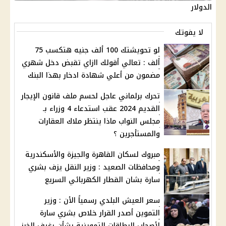
الدولار
لا يفوتك
لو تحويشتك 100 ألف جنيه هتكسب 75
ألف : تعالي أقولك اازاي تقبض دخل شهري
مضمون من أعلي شهادة ادخار بهذا البنك
تحرك برلماني عاجل لحسم ملف قانون الإيجار
القديم 2024 عقب استدعاء 4 وزراء بـ
مجلس النواب ماذا ينتظر ملاك العقارات
والمستأجرين ؟
مبروك لسكان القاهرة والجيزة والأسكندرية
ومحافظات الصعيد : وزير النقل يزف بشري
سارة بشان القطار الكهربائي السريع
سعر العيش البلدي رسمياً الأن : وزير
التموين أصدر القرار خلاص بشري سارة
لأصحاب البطاقات التموينية بشأن رغيف الخبز