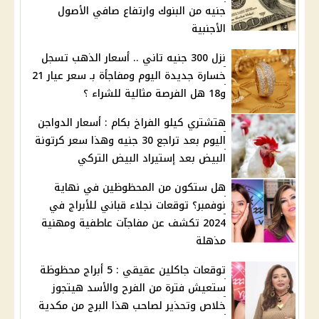
جنيه من البنوك وارتفاع صافي الأصول
الأجنبية
نزل 300 جنيه تاني .. أسعار الذهب تسجل
خسارة جديدة اليوم ومفاجأة بـ سعر عيار 21
و18 هل الفرصة مثالية للشراء ؟
هتشتري كيلو الفراخ بكام : أسعار الدواجن
اليوم بعد تراجع 30 جنيه وهذا سعر كرتونة
البيض بعد إستيراد البيض التركي
هل ستكون من المحظوظين في نهاية
نوفمبر؟ توقعات نجلاء قباني للأبراج في
2024 تكشف عن مفاجآت عاطفية ومهنية
مذهلة
توقعات جاكلين عقيقي : 5 أبراج محظوظة
ستعيش فترة من الفرح والأسد هيتجوز
خلاص وتحذير لصاحب هذا البرج من مكدية