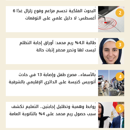
البحوث الفلكية تحسم مزاعم وقوع زلزال غدًا 6
2
أغسطس: لا دليل علمي على التوقعات
طالبة الـ4% ريم محمد: أوراق إجابة التظلم
3
ليست لها وتحرر محضر إثبات حالة
بالأسماء.. مصرع طفل وإصابة 13 في حادث
4
أتوبيس كنيسة على الدائري الإقليمي بالشرقية
روابط وهمية وتظليل إجابتين.. التعليم تكشف
5
سبب حصول ريم محمد على 4% بالثانوية العامة