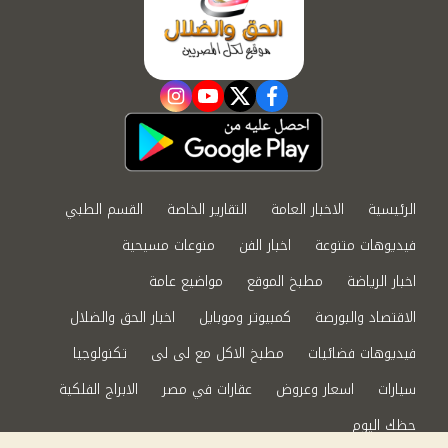
instagram
youtube
twitter
facebook
الرئيسية
الاخبار العامة
التقارير الخاصة
القسم الطبي
فيديوهات متنوعة
اخبار الفن
منوعات مسيحية
اخبار الرياضة
مطبخ الموقع
مواضيع عامة
الاقتصاد والبورصة
كمبيوتر وموبايل
اخبار الحق والضلال
فيديوهات فضائيات
مطبخ الاكل مع لى لى
تكنولوجيا
سيارات
اسعار وعروض
عقارات في مصر
الابراج الفلكية
حظك اليوم