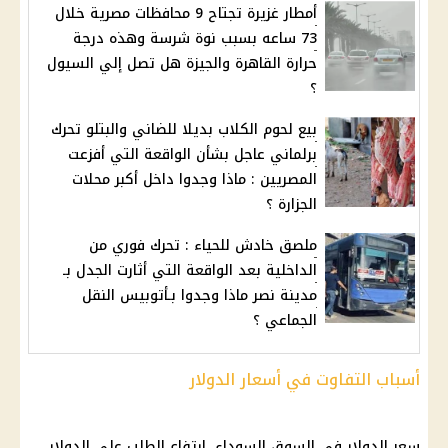
أمطار غزيرة تجتاح 9 محافظات مصرية خلال
73 ساعه بسبب نوة شرسة وهذه درجة
حرارة القاهرة والجيزة هل تصل إلي السيول
؟
بيع لحوم الكلاب بديلا للضاني والبتلو تحرك
برلماني عاجل بشأن الواقعة التي أفزعت
المصريين : ماذا وجدوا داخل أكبر محلات
الجزارة ؟
ملصق خادش للحياء : تحرك فوري من
الداخلية بعد الواقعة التي أثارت الجدل بـ
مدينة نصر ماذا وجدوا بـأتوبيس النقل
الجماعي ؟
أسباب التفاوت في أسعار الدولار
سعر الدولار في السوق السوداء ،ارتفاع الطلب على الدولار