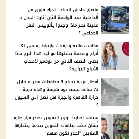
ملصق خادش للحياء : تحرك فوري من
الداخلية بعد الواقعة التي أثارت الجدل بـ
مدينة نصر ماذا وجدوا بـأتوبيس النقل
الجماعي ؟
مكاسب مالية وترقيات وارتباط رسمي لـ3
أبراج وصدمة ينتظرها مواليد هذا البرج ماذا
يخبئ النصف الثاني من نوفمبر لأصحاب
الأبراج الترابية؟
أمطار غزيرة تجتاح 9 محافظات مصرية خلال
73 ساعه بسبب نوة شرسة وهذه درجة
حرارة القاهرة والجيزة هل تصل إلي السيول
؟
سينفذ اجبارياً : وزير التموين يصدر قرار صارم
بشأن حذف بطاقات التموين صدمة ينتظرها
الملايين "احذر تكون منهم"