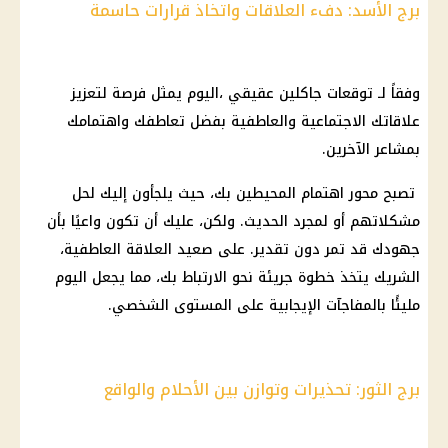
برج الأسد: دفء العلاقات واتخاذ قرارات حاسمة
وفقاً لـ
توقعات جاكلين عقيقي
،
اليوم
يمثل فرصة لتعزيز
علاقاتك الاجتماعية والعاطفية بفضل تعاطفك واهتمامك
بمشاعر الآخرين.
تصبح محور اهتمام المحيطين بك، حيث يلجأون إليك لحل
مشكلاتهم أو لمجرد الحديث. ولكن، عليك أن تكون واعيًا بأن
جهودك قد تمر دون تقدير. على صعيد العلاقة العاطفية،
الشريك يتخذ خطوة جريئة نحو الارتباط بك، مما يجعل
اليوم
مليئًا بالمفاجآت الإيجابية على المستوى الشخصي.
برج الثور: تحذيرات وتوازن بين الأحلام والواقع