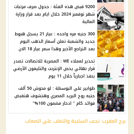
9200 قبض هذه الفئة : جدول صرف مرتبات
شهر نوفمبر 2024 خلال ايام بعد قرار وزارة
المالية
300 جنيه مره واحده : عيار 21 يسجل هبوط
جديد والشعبة تعلن أسعار الذهب اليوم
بعد التراجع الأخير وهذا سعر عيار 18 الان
تحذير لعملاء WE : المصرية للاتصالات تصدر
قرار نهائي يخص الإنترنت والتليفون الأرضي
ينفذ اجبارياّ خلال 11 يوم
طوابير علي البوسطة : لو محوش 50 ألف
جنيه روح البريد المصري وهتشوف هتقبض
فوائد كام " ادخار مضمون 100%"
برج العقرب: تجنب السلبية والتغلب على الصعاب