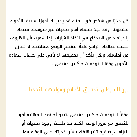
كن حذرًا من شخص قريب منك قد يدبر لك أمورًا سلبية. الأجواء
مشحونة، وقد تجد نفسك أمام تحديات غير متوقعة. ننصحك
بالابتعاد عن الاندفاع في اتخاذ
القرارات
. إذا شعرت بأن الظروف
ليست لصالحك، تراجع قليلًا لتقييم الوضع بعقلانية. لا تتنازل
عن أحلامك، ولكن تأكد أن تحقيقها لا يأتي على
حساب
سعادة
الآخرين وفقاً لـ
توقعات جاكلين عقيقي
.
برج السرطان: تحقيق الأحلام ومواجهة التحديات
وفقاً لـ
توقعات جاكلين عقيقي
،تبدو أحلامك المهنية أقرب
للتحقق مع
مرور
الوقت، لكنك قد تلاحظ وجود تحديات أو
التزامات إضافية تثير قلقك بشأن قدرتك على الوفاء بها.