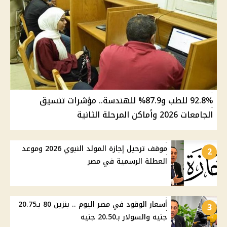
92.8% للطب و87.9% للهندسة.. مؤشرات تنسيق
الجامعات 2026 وأماكن المرحلة الثانية
موقف ترحيل إجازة المولد النبوي 2026 وموعد
2
العطلة الرسمية في مصر
أسعار الوقود في مصر اليوم .. بنزين 80 بـ20.75
3
جنيه والسولار بـ20.50 جنيه