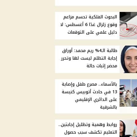
البحوث الفلكية تحسم مزاعم
وقوع زلزال غدًا 6 أغسطس: لا
دليل علمي على التوقعات
طالبة الـ4% ريم محمد: أوراق
إجابة التظلم ليست لها وتحرر
محضر إثبات حالة
بالأسماء.. مصرع طفل وإصابة
13 في حادث أتوبيس كنيسة
على الدائري الإقليمي
بالشرقية
روابط وهمية وتظليل إجابتين..
التعليم تكشف سبب حصول