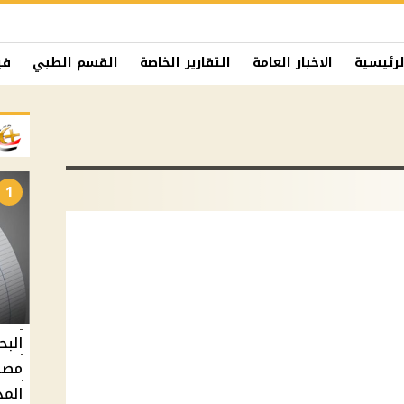
لرئيسية
الاخبار العامة
التقارير الخاصة
القسم الطبي
في
1
البح
مصر 
المد