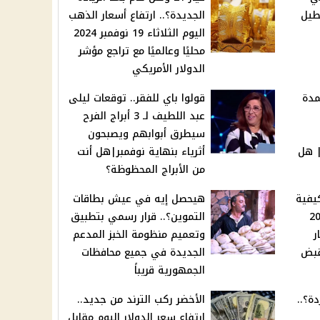
طيل
الجديدة؟.. ارتفاع أسعار الذهب
اليوم الثلاثاء 19 نوفمبر 2024
محليًا وعالميًا مع تراجع مؤشر
الدولار الأمريكي
مدة
قولوا باي للفقر.. توقعات ليلى
عبد اللطيف لـ 3 أبراج الفرح
سيطرق أبوابهم ويصبحون
 هل
أثرياء بنهاية نوفمبر|هل أنت
من الأبراج المحظوظة؟
يفية
هيحصل إيه في عيش بطاقات
ئد على مبلغ 200
التموين؟.. قرار رسمي بتطبيق
ر
وتعميم منظومة الخبز المدعم
20 | هتقبض
الجديدة في جميع محافظات
الجمهورية قريباً
ة؟..
الأخضر ركب الترند من جديد..
ارتفاع سعر الدولار اليوم مقابل