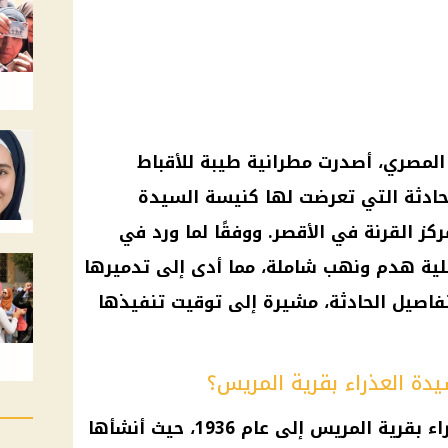
المصري، أصدرت مطرانية طيبة للأقباط
بالحادثة التي تعرضت لها كنيسة السيدة
ركز القرنة في الأقصر. ووفقًا لما ورد في
لية هدم ونهب شاملة، مما أدى إلى تدميرها
تفاصيل الحادثة، مشيرة إلى توقيت تنفيذها
ة العذراء بقرية المريس؟
تعود أصول كنيسة السيدة العذراء بقرية المريس إلى عام 1936، حيث أنشأها