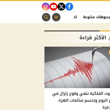
instagram
youtube
twitter
facebook
ديوهات متنوعة
اخبار الفن
منوعات مسيحية
اخبار الرياضة
الأكثر قراءة
وث الفلكية تنفي وقوع زلزال في
اليوم وتحسم شائعات الهزة
مرة