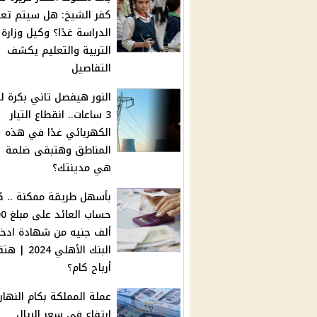
كفر الشيخ: هل سيتم تع
الدراسة غدًا؟ وكيل وزارة
التربية والتعليم يكشف
التفاصيل
النور هيفصل تاني بكرة ل
3 ساعات.. انقطاع التيار
الكهربائي غدًا في هذه
المناطق وهتبقى ضلمة |
هي مدينتك؟
بأسهل طريقة ممكنة .. ك
حساب العا
ألف جنيه من شهادة ادخا
البنك الأهلي 24
أرباح كام؟
عملة المملكة بكام النهارد
ارتفاع في سعر الريال