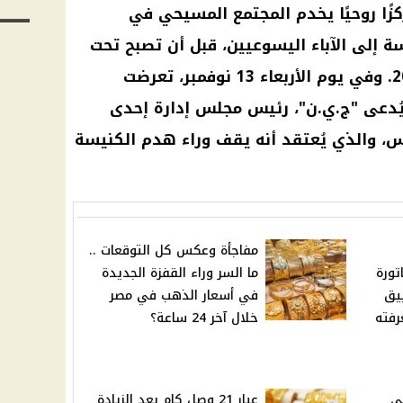
زًا روحيًا يخدم المجتمع المسيحي في
سة إلى الآباء اليسوعيين، قبل أن تصبح تحت
رعاية مطرانية طيبة في عام 2020. وفي يوم الأربعاء 13 نوفمبر، تعرضت
ُدعى "ج.ي.ن"، رئيس مجلس إدارة إحدى
س، والذي يُعتقد أنه يقف وراء هدم الكنيسة
مفاجأة وعكس كل التوقعات ..
تورة
ما السر وراء القفزة الجديدة
يق
في أسعار الذهب في مصر
رفته
خلال آخر 24 ساعة؟
ي
عيار 21 وصل كام بعد الزيادة