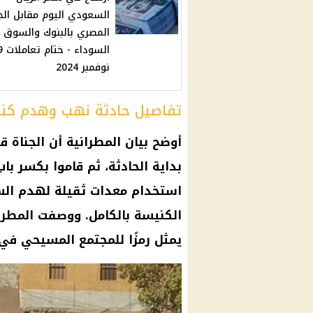
السعودي اليوم مقابل الج
المصري بالبنوك والسوق
السوداء
نوفمبر 2024
تفاصيل حادثة نهب وهدم كنيس
أوضح بيان المطرانية أن الجناة 
بداية الحادثة، ثم قاموا بكسر با
استخدام معدات ثقيلة لهدم السو
الكنيسة بالكامل. ووصفت المطر
يمثل رمزًا للمجتمع المسيحي في