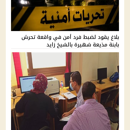
بلاغ يقود لضبط فرد أمن في واقعة تحرش
بابنة مذيعة شهيرة بالشيخ زايد