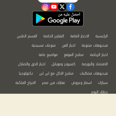
instagram
youtube
twitter
facebook
الرئيسية
الاخبار العامة
التقارير الخاصة
القسم الطبي
فيديوهات متنوعة
اخبار الفن
منوعات مسيحية
اخبار الرياضة
مطبخ الموقع
مواضيع عامة
الاقتصاد والبورصة
كمبيوتر وموبايل
اخبار الحق والضلال
فيديوهات فضائيات
مطبخ الاكل مع لى لى
تكنولوجيا
سيارات
اسعار وعروض
عقارات في مصر
الابراج الفلكية
حظك اليوم
من نحن
سياسة الخصوصية
اتصل بنا
©2024 الحق والضلال All Rights Reserved.