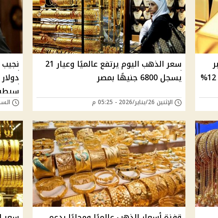
ر
سعر الذهب اليوم يرتفع عالميًا وعيار 21
سقوط يومى منذ عام 1983 وينخفض 12%
يسجل 6800 جنيهًا بمصر
دولار
سيطرت
الإثنين 26/يناير/2026 - 05:25 م
السبت 24/يناير/026
قفزة أسعار الذهب عالميًا ومحليًا بدعم
سعر ا