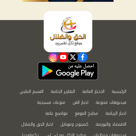
instagram
youtube
twitter
facebook
الرئيسية
الاخبار العامة
التقارير الخاصة
القسم الطبي
فيديوهات متنوعة
اخبار الفن
منوعات مسيحية
اخبار الرياضة
مطبخ الموقع
مواضيع عامة
الاقتصاد والبورصة
كمبيوتر وموبايل
اخبار الحق والضلال
فيديوهات فضائيات
مطبخ الاكل مع لى لى
تكنولوجيا