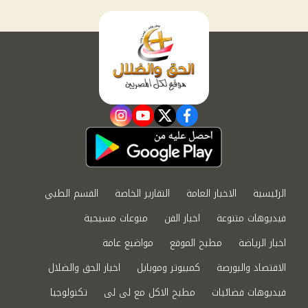
instagram
youtube
twitter
facebook
الرئيسية
الاخبار العامة
التقارير الخاصة
القسم الطبي
فيديوهات متنوعة
اخبار الفن
منوعات مسيحية
اخبار الرياضة
مطبخ الموقع
مواضيع عامة
الاقتصاد والبورصة
كمبيوتر وموبايل
اخبار الحق والضلال
فيديوهات فضائيات
مطبخ الاكل مع لى لى
تكنولوجيا