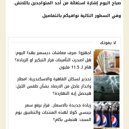
صباح اليوم إشارة استغاثة من أحد المتواجدين باللانش.
وفي السطور التالية نوافيكم بالتفاصيل
لا يفوتك
اجهزوا: صرف معاشات ديسمبر بهذا اليوم:
هل اصدرت التأمينات قرار التبكير او الزيادة؟
هام لـ 11.5 مليون
تحذير لسكان القاهرة والاسكندرية: امطار
وانذار عاجل من الارصاد بشأن طقس الليل:
هيحصل إيه النهاردة؟
زيادة جديدة بالاسعار.. قرار برفع سعر
بيبسي كولا لهذه المنتجات والتطبيق يوم
السبت: هتبقى بكام؟