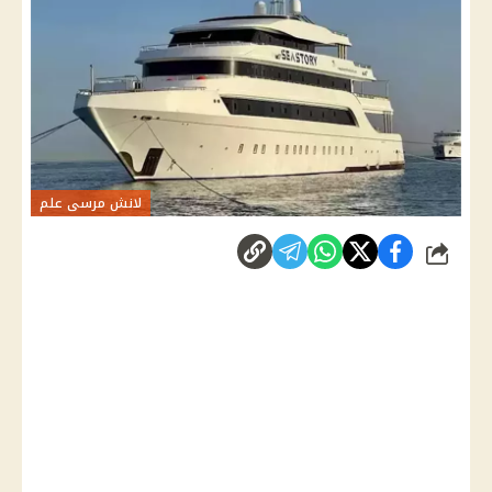
لانش مرسى علم
شارك