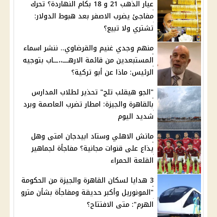
عيار الذهب 21 و 18 بكام النهاردة؟ تحرك
مفاجئ يضرب الاصفر بعد هبوط الدولار:
تشتري ولا تبيع؟
منهم وجدي غنيم والقرضاوي.. ننشر اسماء
المستبعدين من قائمة الارهــــ،،ـــاب بتوجيه
الرئيس: ماذا عن أبو تركية؟
"الجو هيقلب تلج" تحذير لطلاب المدارس
بالقاهرة والجيزة: امطار تضرب العاصمة وبرد
شديد اليوم
ماتش الاهلي وستاد ابيدجان امتى وهل
يذاع على قنوات مجانية؟ مفاجأة لجماهير
القلعة الحمراء
3 هدايا لسكان القاهرة والجيزة من الحكومة
"المونوريل وأكبر حديقة ومفاجأة بشأن مترو
الهرم": متى الافتتاح؟