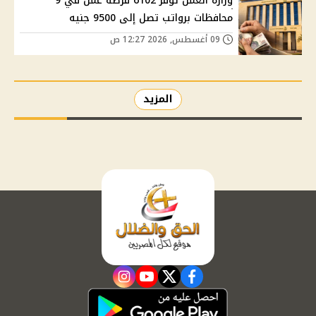
وزارة العمل توفر 6102 فرصة عمل في 9
محافظات برواتب تصل إلى 9500 جنيه
09 أغسطس, 2026 12:27 ص
المزيد
instagram
youtube
twitter
facebook