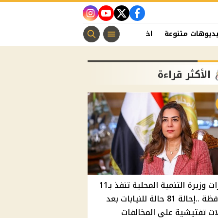
instagram
youtube
twitter
facebook
ديوهات متنوعة
اخبار الفن
منوعات مسيحية
اخبار الرياضة
الأكثر قراءة
قرارات وزيرة التنمية المحلية تنفذ بـ11
محافظة ..إحالة 81 حالة للنيابات بعد
ت تفتيشية علي المخالفات