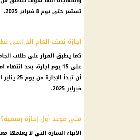
والمفاجأة أنها سوف تنطلق من
تستمر حتى
يوم
8 فبراير 2025.
إجازة نصف العام الدراسي لطل
كما يطبق
القرار
على
طلاب الجام
على 15
يوم
إجازة
، بعد انتهاء
ام
أن تبدأ
الإجازة
من
يوم
25 يناير المقبل لعام 2025، وسوف تستمر حتى
فبراير 2025.
متى موعد أول إجازة رسمية؟
الأنباء السارة التي لا يعلمها 