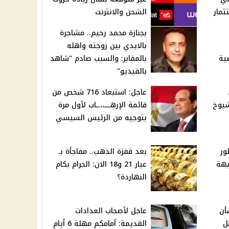
ثمار
الشحن والانترنت
بجنازة محمد رحيم.. مشاجرة
بالايدي بين زوجته واهله
ية
بالمقابر: والسبب صادم "شاهد
بالفيديو"
عاجل: استبعاد 716 شخص من
شيوخ
قائمة الإرهــــ،،ــاب لأول مرة
بتوجيه من الرئيس السيسي
ور
بعد قفزة الذهب.. مفاجأة بـ
بهة
عيار 21 و18 الان: الجرام بكام
النهاردة؟
أن
عاجل لأصحاب العدادات
ل
القديمة: أمامكم مهلة 6 أيام