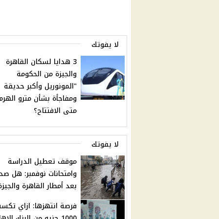
لا يفوتك
3 هدايا لسكان القاهرة
والجيزة من الحكومة
"المونوريل وأكبر حديقة
ومفاجأة بشأن مترو الهرم"
متى الافتتاح؟
لا يفوتك
موقف تعطيل الدراسة
وامتحانات نوفمبر: هل صدر
بعد أمطار القاهرة والجيزة
فرصة انتهزها: ازاي تكس
1000 جنيه من البنك الاه