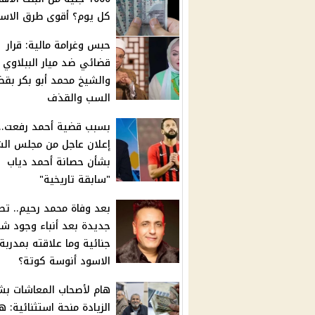
كل يوم؟ أقوى طرق الاست
حبس وغرامة مالية: قرار
قضائي ضد ميار الببلاوي
والشيخ محمد أبو بكر بقض
السب والقذف
بسبب قضية أحمد رفعت..
إعلان عاجل من مجلس ال
بشأن حصانة أحمد دياب
"سابقة تاريخية"
بعد وفاة محمد رحيم.. تط
جديدة بعد أنباء وجود ش
جنائية وما علاقته بمدربة
الاسود أنوسة كوتة؟
هام لأصحاب المعاشات بش
الزيادة منحة استثنائية: ه