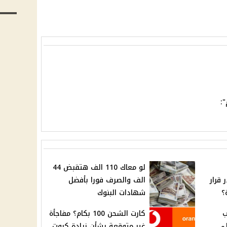
:
لو معاك 110 الف هتقبض 44
 قرار
الف والصرف فورا بأفضل
؟
شهادات البنوك
ب
كارت الشحن 100 بكام؟ مفاجأة
لي
غير متوقعة بشأن زيادة كروت