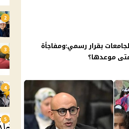
2
رس والجامعات بقرار رسمي:ومفاجأة
3
متى موعدها؟
4
5