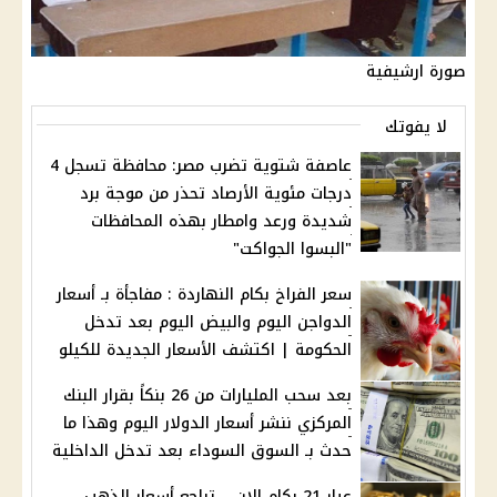
صورة ارشيفية
لا يفوتك
عاصفة شتوية تضرب مصر: محافظة تسجل 4
درجات مئوية الأرصاد تحذر من موجة برد
شديدة ورعد وامطار بهذه المحافظات
"البسوا الجواكت"
سعر الفراخ بكام النهاردة : مفاجأة بـ أسعار
الدواجن اليوم والبيض اليوم بعد تدخل
الحكومة | اكتشف الأسعار الجديدة للكيلو
بعد سحب المليارات من 26 بنكاً بقرار البنك
المركزي ننشر أسعار الدولار اليوم وهذا ما
حدث بـ السوق السوداء بعد تدخل الداخلية
عيار 21 بكام الان .. تراجع أسعار الذهب