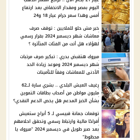
اليوم بمصر ومقدار الانخفاض بعد ارتفاع
أمس وهذا سعر جرام عيار 18 و24
خبر مش حلو للملايين : توقف صرف
معاشات شهر ديسمبر 2024 بقرار رسمي
لهؤلاء هل أنت من الفئات المتأثرة ؟
مبروك هتقبض بدري : تبكير صرف مرتبات
شهر ديسمبر 2024 وموعد زيادة الحد
الأدنى للمعاشات وفقاً للتأمينات
رغيف العيش البلدي .. بشري سارة لــ62
مليون مواطن من أصحاب بطاقات التموين
بشأن الخبز المدعم هل يخص الدعم النقدي؟
توقعات جمانة قبيسي لـ 5 أبراج ستعيش
أفراحًا مالية وارتباط رسمي وتحقق احلامهم
بعد صبر طويل في ديسمبر 2024 "مبروك يا
محظوظ"