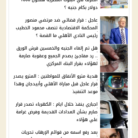
دولار بكام جنيه ؟
عاجل : قرار قضائي ضد مرتضي منصور
المحكمة الاقتصادية تنصف محمود الخطيب
رئيس النادي الأهلي ما القصة ؟
هل تم إلغاء الجنيه والخمسين قرش الورق
.. رد مفاجئ يصدم الجميع وعقوبة صارمة
لهؤلاء بقرار البنك المركزي
هدية مترو الأنفاق للمواطنين : المترو يصدر
قرار عاجل قبل مباراة الأهلي وأبيدجان وهذا
موعد التنفيذ
اجباري ينفذ خلال ايام : الكهرباء تصدر قرار
صارم بشأن العدادات القديمة وفرض غرامة
علي هؤلاء
بعد رفع اسمه من قوائم الإرهاب تحريات