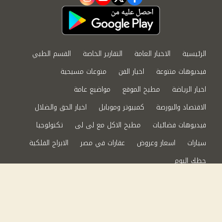
instagram
youtube
twitter
facebook
الرئيسية
الاخبار العامة
التقارير الخاصة
القسم الطبي
فيديوهات متنوعة
اخبار الفن
منوعات مسيحية
اخبار الرياضة
مطبخ الموقع
مواضيع عامة
الاقتصاد والبورصة
كمبيوتر وموبايل
اخبار الحق والضلال
فيديوهات فضائيات
مطبخ الاكل مع لى لى
تكنولوجيا
سيارات
اسعار وعروض
عقارات في مصر
الابراج الفلكية
حظك اليوم
من نحن
سياسة الخصوصية
اتصل بنا
©2024 الحق والضلال All Rights Reserved.
Powered by