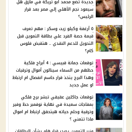
جديدة تضع محمد أبو تريكة في مأزق هل
سيعود نجم الأهلي إلي مصر بعد قرار
الرئيس؟
٥ أرغفة وكيلو زيت وسكر : مهم تعرف
قيمة حصة الفرد علي بطاقة التموين قبل
التحويل للدعم النقدي .. هتقبض فلوس
كام؟
توقعات جمانة قبيسي : 4 أبراج فلكية
حظهم من السماء سينالون أموال وترقيات
وهذا البرج يتخذ قرار حاسم انفصال ام ارتباط
او عمل جديد
توقعات جاكلين عقيقي تبشر برج فلكي
بمفاجات سعيدة في نهاية نوفمبر حظ وفير
وترقية وحلم حياته هيتحقق ارتباط ام اموال
ماذا تتمني ؟
وزير التموين يصدر قرار هام بشأن البطاقات