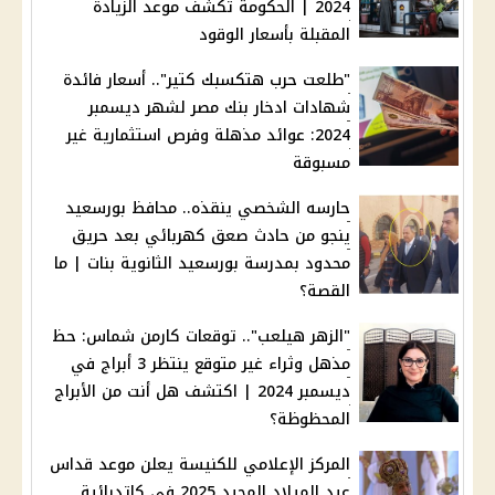
2024 | الحكومة تكشف موعد الزيادة
المقبلة بأسعار الوقود
"طلعت حرب هتكسبك كتير".. أسعار فائدة
شهادات ادخار بنك مصر لشهر ديسمبر
2024: عوائد مذهلة وفرص استثمارية غير
مسبوقة
حارسه الشخصي ينقذه.. محافظ بورسعيد
ينجو من حادث صعق كهربائي بعد حريق
محدود بمدرسة بورسعيد الثانوية بنات | ما
القصة؟
"الزهر هيلعب".. توقعات كارمن شماس: حظ
مذهل وثراء غير متوقع ينتظر 3 أبراج في
ديسمبر 2024 | اكتشف هل أنت من الأبراج
المحظوظة؟
المركز الإعلامي للكنيسة يعلن موعد قداس
عيد الميلاد المجيد 2025 في كاتدرائية