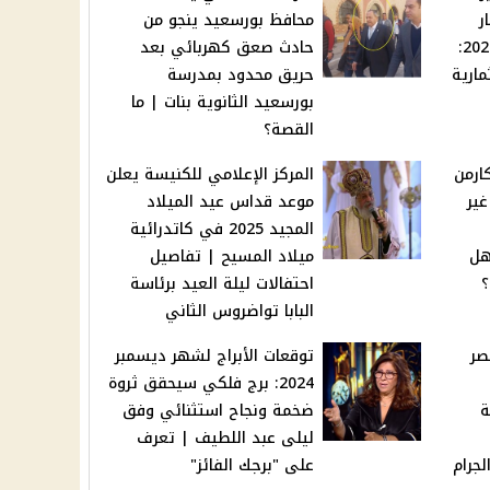
ر
محافظ بورسعيد ينجو من
بنك مصر لشهر ديسمبر 2024:
حادث صعق كهربائي بعد
ارية
حريق محدود بمدرسة
بورسعيد الثانوية بنات | ما
القصة؟
ارمن
المركز الإعلامي للكنيسة يعلن
ير
موعد قداس عيد الميلاد
المجيد 2025 في كاتدرائية
ف هل
ميلاد المسيح | تفاصيل
؟
احتفالات ليلة العيد برئاسة
البابا تواضروس الثاني
صر
توقعات الأبراج لشهر ديسمبر
2024: برج فلكي سيحقق ثروة
ة
ضخمة ونجاح استثنائي وفق
ليلى عبد اللطيف | تعرف
لجرام
على "برجك الفائز"