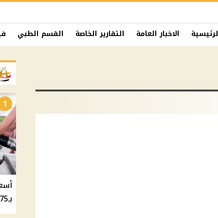
لرئيسية
الاخبار العامة
التقارير الخاصة
القسم الطبي
في
1
بـ20.75 جنيه والسولار بـ20.50 جنيه