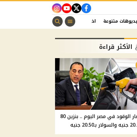
instagram
youtube
twitter
facebook
ديوهات متنوعة
اخبار الفن
منوعات مسيحية
اخبار الرياضة
الأكثر قراءة
أسعار الوقود في مصر اليوم .. بنزين 80