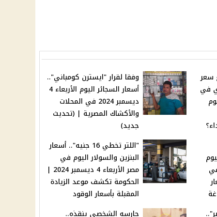
ع سعر
وفقا لقرار "ايسترن كومباني"..
ري في
أسعار السجائر اليوم الأربعاء 4
وم
ديسمبر 2024 في المحلات
5
والأكشاك المصرية | (تحديث
اء؟
جديد)
"اللتر تخطي 16 جنيه".. أسعار
يوم
البنزين والسولار اليوم في
 ديسمبر 2024 في
مصر الأربعاء 4 ديسمبر 2024 |
ر
الحكومة تكشف موعد الزيادة
غة
المقبلة بأسعار الوقود
"..
حارسه الشخصي ينقذه..