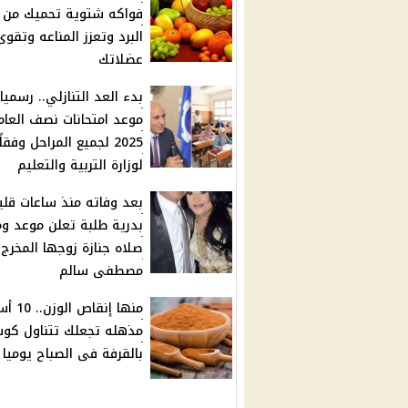
فواكه شتوية تحميك من ن
البرد وتعزز المناعه وتقوى
عضلاتك
بدء العد التنازلي.. رسميا
موعد امتحانات نصف العام
2025 لجميع المراحل وفقاً
لوزارة التربية والتعليم
بعد وفاته منذ ساعات قلي
بدرية طلبة تعلن موعد و
صلاه جنازة زوجها المخرج
مصطفى سالم
منها إنقاص ا
مذهله تجعلك تتناول كوب
بالقرفة فى الصباح يوميا