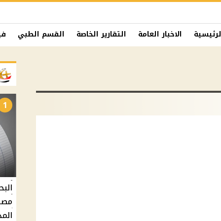
لرئيسية
الاخبار العامة
التقارير الخاصة
القسم الطبي
في
1
البح
مصر 
المد