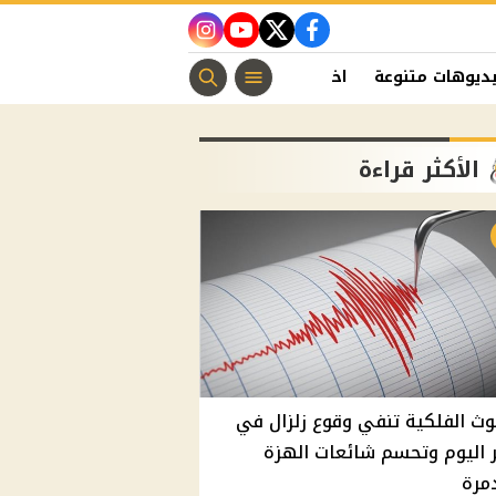
instagram
youtube
twitter
facebook
ديوهات متنوعة
اخبار الفن
منوعات مسيحية
اخبار الرياضة
الأكثر قراءة
وث الفلكية تنفي وقوع زلزال في
اليوم وتحسم شائعات الهزة
مرة