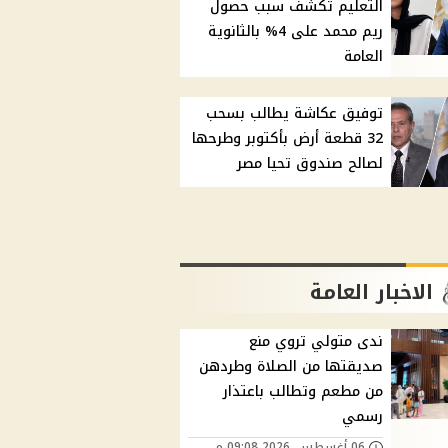
التعليم تكشف سبب حصول
ريم محمد على 4% بالثانوية
العامة
توفيق عكاشة يطالب بسحب
32 قطعة أرض بأكتوبر وطرحها
لصالح صندوق تحيا مصر
الاخبار العامة
ندى متولي تروي منع
صديقتها من الصلاة وطردهن
من مطعم وتطالب باعتذار
رسمي
06 أغسطس, 2026 09:08 م