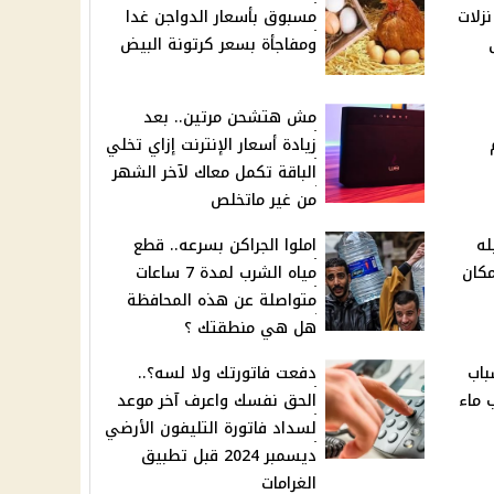
زلات
مسبوق بأسعار الدواجن غدا
ومفاجأة بسعر كرتونة البيض
مش هتشحن مرتين.. بعد
زيادة أسعار الإنترنت إزاي تخلي
الباقة تكمل معاك لآخر الشهر
من غير ماتخلص
له
املوا الجراكن بسرعه.. قطع
مكان
مياه الشرب لمدة 7 ساعات
متواصلة عن هذه المحافظة
هل هي منطقتك ؟
لوزن.. 10 أسباب
دفعت فاتورتك ولا لسه؟..
 ماء
الحق نفسك واعرف آخر موعد
لسداد فاتورة التليفون الأرضي
ديسمبر 2024 قبل تطبيق
الغرامات