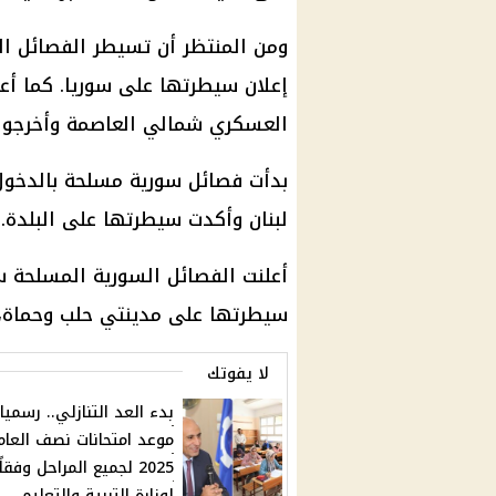
ومن المنتظر أن تسيطر الفصائل ال
إعلان سيطرتها على سوريا. كما أع
العسكري شمالي العاصمة وأخرجوا 
بدأت فصائل سورية مسلحة بالدخول
لبنان وأكدت سيطرتها على البلدة.
أعلنت الفصائل السورية المسلحة 
سيطرتها على مدينتي حلب وحماة،
لا يفوتك
بدء العد التنازلي.. رسميا
موعد امتحانات نصف العام
2025 لجميع المراحل وفقاً
لوزارة التربية والتعليم