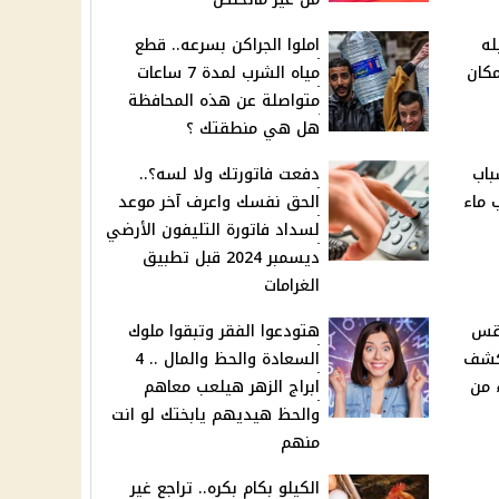
له
املوا الجراكن بسرعه.. قطع
مكان
مياه الشرب لمدة 7 ساعات
متواصلة عن هذه المحافظة
هل هي منطقتك ؟
لوزن.. 10 أسباب
دفعت فاتورتك ولا لسه؟..
 ماء
الحق نفسك واعرف آخر موعد
لسداد فاتورة التليفون الأرضي
ديسمبر 2024 قبل تطبيق
الغرامات
طقس
هتودعوا الفقر وتبقوا ملوك
تكشف
السعادة والحظ والمال .. 4
 من
ابراج الزهر هيلعب معاهم
والحظ هيديهم يابختك لو انت
منهم
الكيلو بكام بكره.. تراجع غير