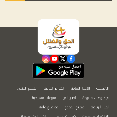
instagram
youtube
twitter
facebook
الرئيسية
الاخبار العامة
التقارير الخاصة
القسم الطبي
فيديوهات متنوعة
اخبار الفن
منوعات مسيحية
اخبار الرياضة
مطبخ الموقع
مواضيع عامة
الاقتصاد والبورصة
كمبيوتر وموبايل
اخبار الحق والضلال