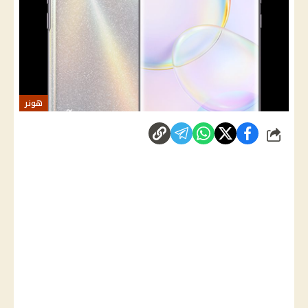
هونر
شارك