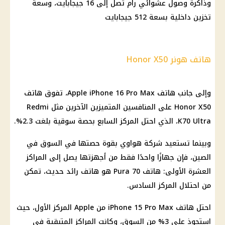
وذاكرة وصول عشوائي رام تصل إلى 16 جيجابايت، وسعة
تخزين داخلية بسعة 512 جيجابايت
هاتف هونر Honor X50
وإلى جانب هاتف Apple iPhone 16 Pro Max، تفوق هاتف
Honor X50 على المنافسين المتميزين الآخرين مثل Redmi
K70 Ultra، الذي احتل المركز السابع بحصة سوقية بلغت 2.3%.
وبينما تستعيد شركة هواوي بقوة حصتها في السوق في
الصين، فإن جهازًا واحدًا فقط من أجهزتها يصل إلى المراكز
العشرة الأولى: هاتف Pura 70 هو هاتف رائد حديث، تمكن
من احتلال المركز السادس.
احتل هاتف iPhone 15 Pro Max من Apple المركز الأول، حيث
استحوذ على 3% من السوق، وكانت المراكز المتبقية في