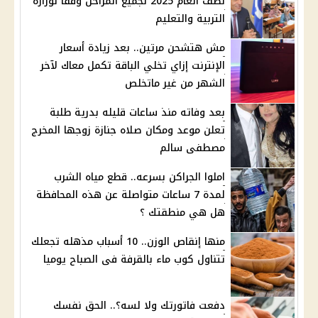
نصف العام 2025 لجميع المراحل وفقاً لوزارة
التربية والتعليم
مش هتشحن مرتين.. بعد زيادة أسعار
الإنترنت إزاي تخلي الباقة تكمل معاك لآخر
الشهر من غير ماتخلص
بعد وفاته منذ ساعات قليله بدرية طلبة
تعلن موعد ومكان صلاه جنازة زوجها المخرج
مصطفى سالم
املوا الجراكن بسرعه.. قطع مياه الشرب
لمدة 7 ساعات متواصلة عن هذه المحافظة
هل هي منطقتك ؟
منها إنقاص الوزن.. 10 أسباب مذهله تجعلك
تتناول كوب ماء بالقرفة فى الصباح يوميا
دفعت فاتورتك ولا لسه؟.. الحق نفسك