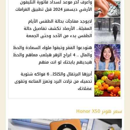
واعرف آخر موعد لسداد فاتورة التليفون
الأرضي ديسمبر 2024 قبل تطبيق الغرامات
لايوجد مفاجآت بحالة الطقس الأيام
المقبلة.. الأرصاد تكشف تفاصيل حالة
الطقس بدء من الآحد وحتى الجمعة
هتودعوا الفقر وتبقوا ملوك السعادة والحظ
والمال .. 4 ابراج الزهر هيلعب معاهم والحظ
هيديهم يابختك لو انت منهم
أبرزها البرتقال والكاكا.. 6 فواكه شتوية
تحميك من نزلات البرد وتعزز المناعه وتقوى
عضلاتك
سعر هونر Honor X50