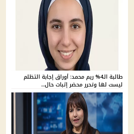
طالبة الـ4% ريم محمد: أوراق إجابة التظلم
ليست لها وتحرر محضر إثبات حال...