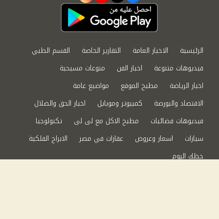
الرئيسية
الاخبار العامة
التقارير الخاصة
القسم الطبي
فيديوهات متنوعة
اخبار الفن
منوعات مسيحية
اخبار الرياضة
مطبخ الموقع
مواضيع عامة
الاقتصاد والبورصة
كمبيوتر وموبايل
اخبار الحق والضلال
فيديوهات فضائيات
مطبخ الاكل مع لى لى
تكنولوجيا
سيارات
اسعار وعروض
عقارات في مصر
الابراج الفلكية
حظك اليوم
من نحن
سياسة الخصوصية
اتصل بنا
©2024 الحق والضلال All Rights Reserved.
Powered by