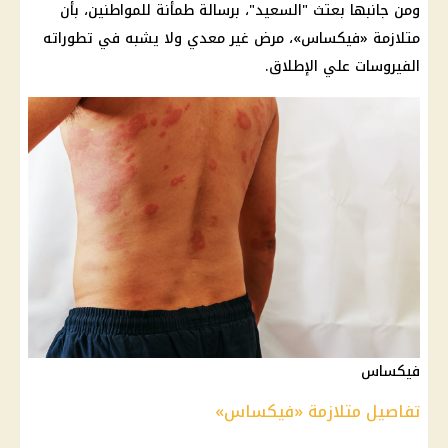
ومن جانبها بعتث "السعيد"، برسالة طمأنة للمواطنين، بأن
متلازمة «فيكساس»، مرض غير معدي ولا يشبه في تطوراته
الفيروسات علي الإطلاق.
فيكساس
تفاصيل متلازمة «فيكساس»