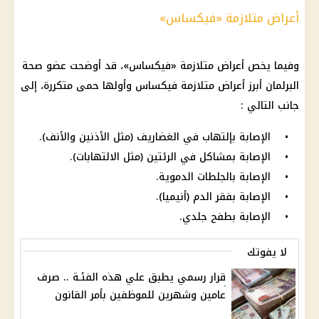
أعراض متلازمة «فيكساس»
وفيما يخص أعراض متلازمة «فيكساس»، قد أوضحت عضو صحة
البرلمان أبرز أعراض متلازمة فيكساس وأولها حمى متكررة، إلى
جانب التالي :
• الإصابة بإلتهاب في الغضاريف (مثل الأذنين والأنف).
• الإصابة بمشاكل في الرئتين (مثل الالتهابات).
• الإصابة بالجلطات الدموية.
• الإصابة بفقر الدم (أنيميا).
• الإصابة بطفح جلدي.
لا يفوتك
قرار رسمي يطبق علي هذه الفئـة .. صرف
عامين وشهرين للموظفين بأمر القانون