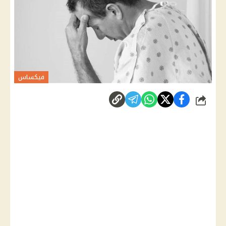
فيكساس
شارك