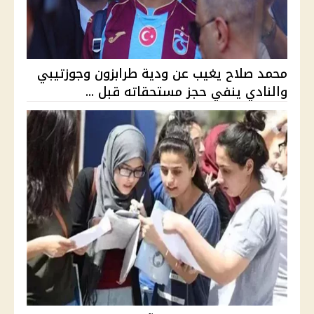
محمد صلاح يغيب عن ودية طرابزون وجوزتيبي
والنادي ينفي حجز مستحقاته قبل ...