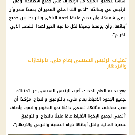
أساسًا لتحقيق المزيد من الإنجازات على جميع الأصعدة. وقال
الرئيس في رسالته: "أدعو الله العلي القدير أن يحفظ مصر وأن
يرعى شعبها، وأن يديم عليها نعمة التآخي والترابط بين جميع
أبنائها، وأن يوفقنا جميعًا لكل ما فيه الخير لهذا الشعب الأبي
الكريم".
تمنيات الرئيس السيسي بعام مليء بالإنجازات
والازدهار
ومع بداية
العام الجديد
، أعرب
الرئيس السيسي
عن تمنياته
لجميع الإخوة
الأقباط
بعام مليء بالتوفيق والنجاح، مؤكدًا أن
مصر، بمختلف فئاتها، تسعى دائمًا نحو التطوير والنمو. وأضاف:
"أتمنى لجميع الإخوة
الأقباط
عامًا مليئًا بالنجاح، والتوفيق
لمصرنا الغالية ولكل أبنائها دوام التنمية والترقي والازدهار".