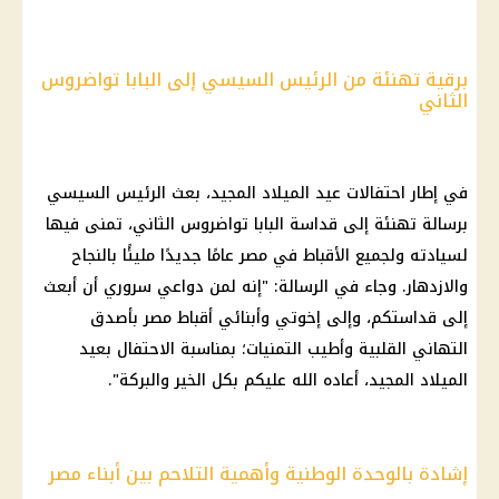
برقية تهنئة من الرئيس السيسي إلى البابا تواضروس
الثاني
في إطار
احتفالات عيد الميلاد
المجيد، بعث
الرئيس السيسي
برسالة تهنئة إلى قداسة
البابا تواضروس الثاني
، تمنى فيها
لسيادته ولجميع
الأقباط في مصر
عامًا جديدًا مليئًا بالنجاح
والازدهار. وجاء في الرسالة: "إنه لمن دواعي سروري أن أبعث
إلى قداستكم، وإلى إخوتي وأبنائي
أقباط
مصر بأصدق
التهاني القلبية وأطيب التمنيات؛ بمناسبة الاحتفال بعيد
الميلاد المجيد، أعاده الله عليكم بكل الخير والبركة".
إشادة بالوحدة الوطنية وأهمية التلاحم بين أبناء مصر