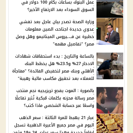
عمل البنوك بساعات بكام 100 دولار في
السوق السوداء بعد الارتفاع الأخير؟
وزارة الصحة تصدر بيان عاجل بعد تفشي
عدوي جديدة اجتاحت الصين معلومات
خطيرة عن فــ،ـيروس الميتانيمو وهل وصل
مصر؟ "تفاصيل مهمه"
بالساعة والتاريخ : بدء استحقاقات شهادات
الادخار 27% و23.5% هل يخطط البنك
الأهلي وبنك مصر لتخفيض الفائدة؟ "مفاجأة
للعملاء بعد تحقيق مكاسب مالية رهيبة"
بالصورة : الموت يفجع تريزيجيه نجم منتخب
مصر رسالة محزنه بكلمات مُبكية تُثير تفاعلًا
واسعًا عبر حسابة الشخصي ماذا كتب؟
عيار 21 يهبط للمرة الثالثة : سعر الذهب
اليوم في مصر جميع الأعيرة الذهبية تسجل
ارقاماً جديدة وهذا سعر عياري 24 و18 وثمن