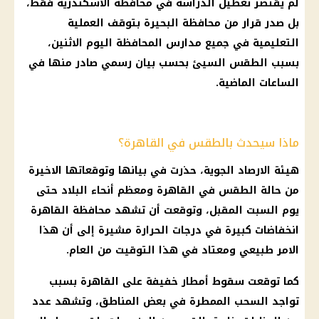
لم يقتصر
تعطيل الدراسة
في محافظة
الاسكندرية
فقط،
بل صدر
قرار
من
محافظة البحيرة
بتوقف العملية
التعليمية في جميع
مدارس
المحافظة
اليوم
الاثنين،
بسبب
الطقس
السيئ بحسب بيان رسمي صادر منها في
الساعات الماضية.
ماذا سيحدث بالطقس في القاهرة؟
هيئة
الارصاد الجوية
، حذرت في بيانها وتوقعاتها الاخيرة
من
حالة الطقس
في
القاهرة
ومعظم أنحاء البلاد حتى
يوم
السبت المقبل، وتوقعت أن تشهد
محافظة القاهرة
انخفاضات كبيرة في
درجات الحرارة
مشيرة إلى أن هذا
الامر طبيعي ومعتاد في هذا التوقيت من العام.
كما توقعت
سقوط أمطار
خفيفة على
القاهرة
بسبب
تواجد
السحب
الممطرة في بعض المناطق، وتشهد عدد