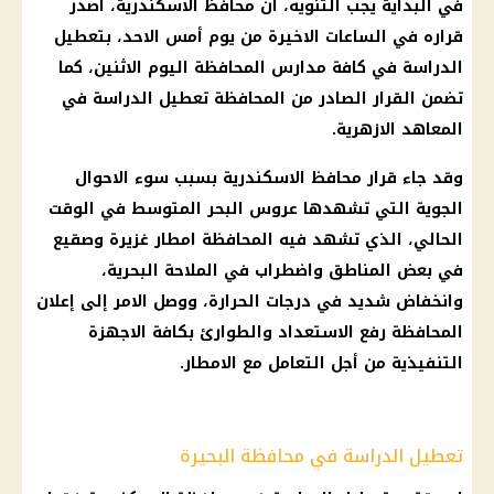
في البداية يجب التنويه، أن محافظ
الاسكندرية
، اصدر
قراره في الساعات الاخيرة من
يوم
أمس الاحد، بتعطيل
الدراسة
في كافة
مدارس
المحافظة
اليوم
الاثنين، كما
تضمن
القرار
الصادر من المحافظة
تعطيل الدراسة
في
المعاهد الازهرية.
وقد جاء
قرار
محافظ
الاسكندرية
بسبب سوء
الاحوال
الجوية
التي تشهدها عروس
البحر المتوسط
في الوقت
الحالي، الذي تشهد فيه المحافظة
امطار غزيرة
وصقيع
في بعض المناطق واضطراب في الملاحة البحرية،
وانخفاض شديد في
درجات الحرارة
، ووصل الامر إلى إعلان
المحافظة رفع الاستعداد والطوارئ بكافة الاجهزة
التنفيذية من أجل التعامل مع
الامطار
.
تعطيل الدراسة في محافظة البحيرة