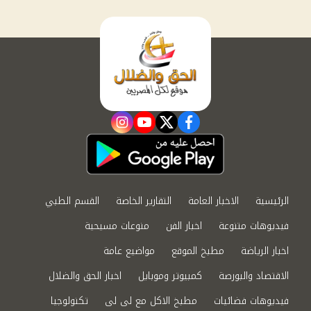
instagram
youtube
twitter
facebook
الرئيسية
الاخبار العامة
التقارير الخاصة
القسم الطبي
فيديوهات متنوعة
اخبار الفن
منوعات مسيحية
اخبار الرياضة
مطبخ الموقع
مواضيع عامة
الاقتصاد والبورصة
كمبيوتر وموبايل
اخبار الحق والضلال
فيديوهات فضائيات
مطبخ الاكل مع لى لى
تكنولوجيا