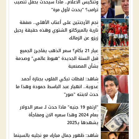
وتنكيس الاعلام.. ماذا سيحدث بحفل تنصيب
ترامب؟ "يحدث لأول مرة"
نجم الأرجنتين على أعتاب الأهلي.. صفقة
نارية بالميركاتو الشتوي وهذه حقيقة رحيل
زيزو عن الزمالك
عيار 21 بكام؟ سعر الذهب يفاجئ الجميع
قبل السنة الجديدة "هبوط عالمي" وصدمة
بشأن المصنعية
شاهد: لقطات تبكي القلوب بجنازة أحمد
عدوية.. انهيار عبد الباسط حمودة وهذا ما
حدث لابنته "صور"
"ارتفع 19 جنيه" ماذا حدث لـ سعر الدولار
بعام 2024 وهذا سعره الان ومفاجأة
يشهدها بـ2025
شاهد: ظهور جمال مبارك مع نجليه بالسينما