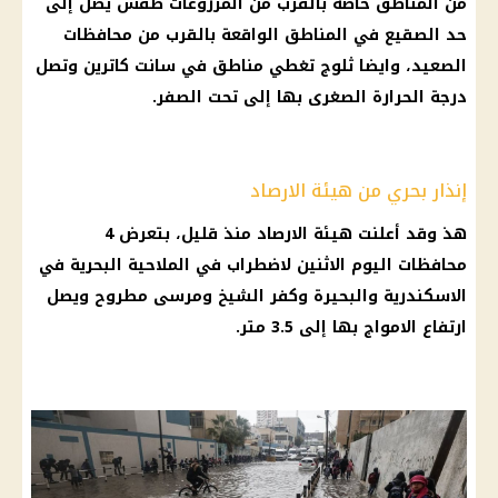
من المناطق خاصة بالقرب من المزروعات
طقس
يصل إلى
حد
الصقيع
في المناطق الواقعة بالقرب من
محافظات
الصعيد، وايضا
ثلوج
تغطي مناطق في سانت كاترين وتصل
درجة الحرارة
الصغرى بها إلى تحت الصفر.
إنذار بحري من هيئة الارصاد
هذ وقد أعلنت
هيئة الارصاد
منذ قليل، بتعرض 4
محافظات
اليوم
الاثنين لاضطراب في الملاحية البحرية في
الاسكندرية
والبحيرة وكفر الشيخ ومرسى
مطروح
ويصل
ارتفاع الامواج بها إلى 3.5 متر.