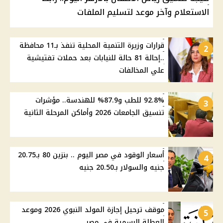
الاستعلام وآخر موعد لتسليم الملفات
قرارات وزيرة التنمية المحلية تنفذ بـ11 محافظة
2
..إحالة 81 حالة للنيابات بعد حملات تفتيشية
علي المخالفات
92.8% للطب و87.9% للهندسة.. مؤشرات
3
تنسيق الجامعات 2026 وأماكن المرحلة الثانية
أسعار الوقود في مصر اليوم .. بنزين 80 بـ20.75
4
جنيه والسولار بـ20.50 جنيه
موقف ترحيل إجازة المولد النبوي 2026 وموعد
5
العطلة الرسمية في مصر