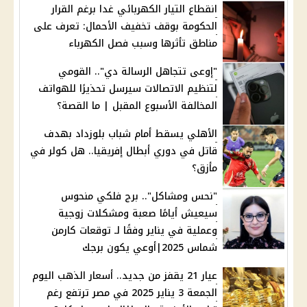
انقطاع التيار الكهربائي غدا برغم القرار
الحكومة بوقف تخفيف الأحمال: تعرف على
مناطق تأثرها وسبب فصل الكهرباء
"إوعى تتجاهل الرسالة دي".. القومي
لتنظيم الاتصالات سيرسل تحذيرًا للهواتف
المخالفة الأسبوع المقبل | ما القصة؟
الأهلي يسقط أمام شباب بلوزداد بهدف
قاتل في دوري أبطال إفريقيا.. هل كولر في
مأزق؟
"نحس ومشاكل".. برج فلكي منحوس
سيعيش أيامًا صعبة ومشكلات زوجية
وعملية في يناير وفقًا لـ توقعات كارمن
شماس 2025|أوعي يكون برجك
عيار 21 يقفز من جديد.. أسعار الذهب اليوم
الجمعة 3 يناير 2025 في مصر ترتفع رغم