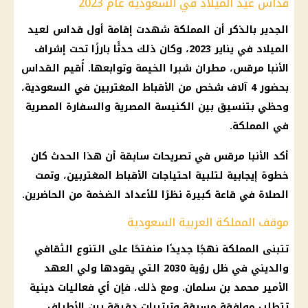
قداس عيد الميلاد في السعودية عام 2023
الجدير بالذكر أن المملكة شهدت إقامة أول قداس لعيد
الميلاد في يناير 2023، وكان ذلك حدثًا بارزًا تحت إشراف
الأنبا مرقس، مطران شبرا الخيمة وتوابعها. أُقيم القداس
بحضور 4 آلاف شخص من الأقباط المغتربين في السعودية،
وحظي بتنسيق بين الكنيسة المصرية والسفارة المصرية
في المملكة.
أكد الأنبا مرقس في تصريحات سابقة أن هذا الحدث كان
خطوة إيجابية لتلبية احتياجات الأقباط المغتربين، وتمت
الصلاة في قاعة كبيرة نظرًا للأعداد الضخمة من الحاضرين.
موقف المملكة العربية السعودية
تتبنى المملكة نهجًا جديدًا منفتحًا على التنوع الثقافي
والديني في ظل رؤية 2030 التي يقودها ولي العهد
الأمير محمد بن سلمان. ومع ذلك، فإن أي فعاليات دينية
تتطلب موافقة مسبقة وترتيبات دقيقة بين الأطراف