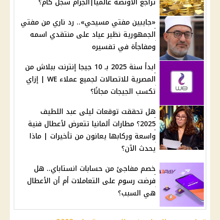
تراجع الأونصة عالميا|الجرام سجل كام؟
«جايبين مفتي مسيحي».. رد ناري من مفتي
الجمهورية نظير عياد على منتقدي اسمه
ومفاجأة في تفسيره
ابدأ سنة 2025 بـ 10 جيجا إنترنت ببلاش من
المصرية للاتصالات لجميع عملاء WE | إزاي
تكسب الجيجات مجانًا؟
هل تحققت توقعات ليلى عبد اللطيف
2025؟ مطارات ألمانيا تتعرض لأعطال فنية
واسعة وركابها يعانون من تأخيرات | ماذا
يحدث الآن؟
خصم مفاجئ من حسابات انستاباي.. هل
فرضت رسوم على التعاملات أم أن الأعطال
هي السبب؟