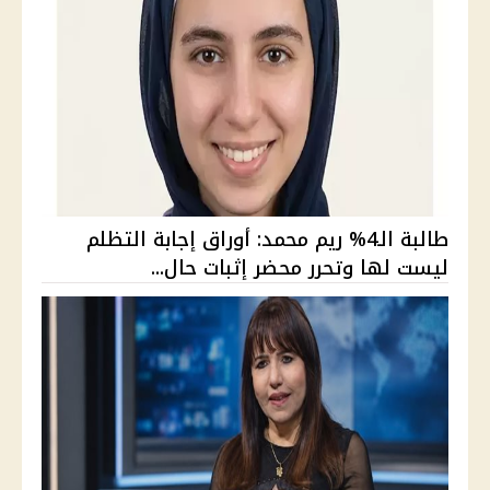
طالبة الـ4% ريم محمد: أوراق إجابة التظلم
ليست لها وتحرر محضر إثبات حال...