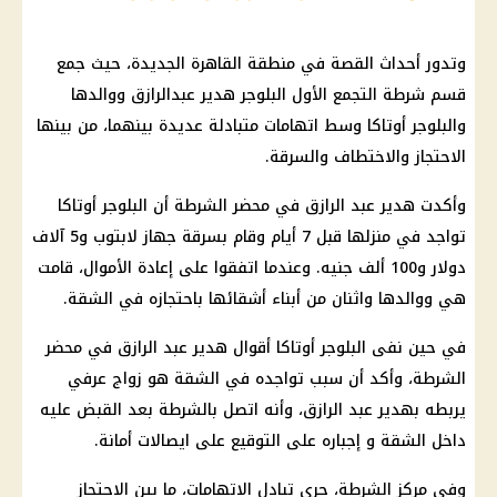
وتدور أحداث القصة في منطقة القاهرة الجديدة، حيث جمع
قسم شرطة التجمع الأول البلوجر هدير عبدالرازق ووالدها
والبلوجر أوتاكا وسط اتهامات متبادلة عديدة بينهما، من بينها
الاحتجاز والاختطاف والسرقة.
وأكدت هدير عبد الرازق في محضر الشرطة أن البلوجر أوتاكا
تواجد في منزلها قبل 7 أيام وقام بسرقة جهاز لابتوب و5 آلاف
دولار و100 ألف جنيه. وعندما اتفقوا على إعادة الأموال، قامت
هي ووالدها واثنان من أبناء أشقائها باحتجازه في الشقة.
في حين نفى البلوجر أوتاكا أقوال هدير عبد الرازق في محضر
الشرطة، وأكد أن سبب تواجده في الشقة هو زواج عرفي
يربطه بهدير عبد الرازق، وأنه اتصل بالشرطة بعد القبض عليه
داخل الشقة و إجباره على التوقيع على ايصالات أمانة.
وفي مركز الشرطة، جرى تبادل الاتهامات، ما بين الاحتجاز