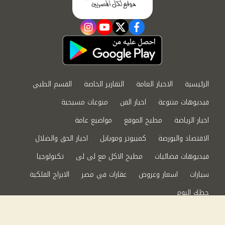
instagram
youtube
twitter
facebook
الرئيسية
الاخبار العامة
التقارير الخاصة
القسم الطبي
فيديوهات متنوعة
اخبار الفن
منوعات مسيحية
اخبار الرياضة
مطبخ الموقع
مواضيع عامة
الاقتصاد والبورصة
كمبيوتر وموبايل
اخبار الحق والضلال
فيديوهات فضائيات
مطبخ الاكل مع لى لى
تكنولوجيا
سيارات
اسعار وعروض
عقارات في مصر
الابراج الفلكية
حظك اليوم
من نحن
سياسة الخصوصية
اتصل بنا