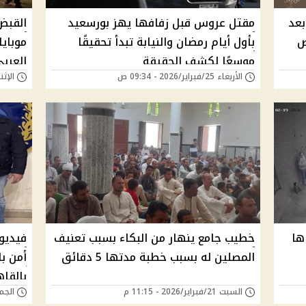
بعد
مقتل عروس قبل زفافها يهز بورسعيد
القبض
ص
بأول أيام رمضان والنيابة تبدأ تحقيقًا
موباي
موسعًا لكشف الحقيقة
العرب
الأربعاء 25/فبراير/2026 - 09:34 ص
الإثنين 23/فبراير/26
ها
خطيب جامع ينهار من البكاء بسبب تعنيف
فيديو
المصلين له بسبب خطبة مدتها 5 دقائق
أمن ب
بالقاه
السبت 21/فبراير/2026 - 11:15 م
الجمعة 20/فبراير/6