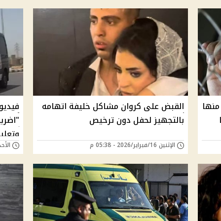
منها
القبض على كروان مشاكل خليفة اتهامه
فيديو
بالتجهيز لحفل دون ترخيص
"اضرب
وتعلي
الإثنين 16/فبراير/2026 - 05:38 م
الأحد 15/فبراير/2026 -