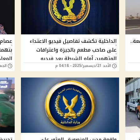
ة..
الداخلية تكشف تفاصيل فيديو الاعتداء
على صاحب مطعم بالجيزة واعترافات
بتهمة
المتهمين أمام الشرطة بعد فيديو
المعا
الأحد 21/ديسمبر/2025 - 04:18 م
الجمعة 19/ديسمبر/5
متداول
.
واقعة مدرب المنصورة.. العثور على
تحريض