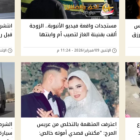
يس
مستجدات واقعة فيديو الأنبوبة.. الزوجة
انتشر
رزق
ألقت بقنينة الغاز لتصيب أم وابنتها
قبل ر
الإثنين 09/فبراير/2026 - 11:24 م
الإثنين 09/فبراير/26
ع
اعترفت المتهمة بالتخلص من عريس
الشرط
المرج: "مكنش قصدي أموته خالص:
سيارة