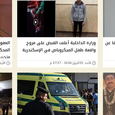
ا عن
وزارة الداخلية أعلنت القبض على مروج
العفو
واقعة طفل الميكروباص في الإسكندرية
المحك
وتحرير
الأحد 05/أبريل/2026 - 07:37 م
الأربعاء 25/فبراير/