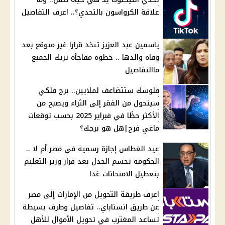
علاقة الكرواسون بالتحدي؟.. اعرف التفاصيل
ياسمين عبد العزيز تتخذ قرارا غير متوقع بعد
وفاه والدها .. خطوه مفاجأه تربك الجميع
ماالتفاصيل
فلوسك ستتضاعف لملايين.. برج فلكي
سيتحول من الفقر إلى الثراء ويصبح من
الأكثر حظًا في فبراير 2025 بحسب توقعات
ماغي فرح|هل هو برجك؟
عيد الغطاس إجازة رسمية في مصر أم لا ..
الحكومه تحسم الجدل بعد قرار وزير التعليم
بتعطيل الامتحانات غدا
اعرف طريقة التحويل من الإمارات إلى مصر
عن طريق انستاباي.. تفاصيل وطرف بسيطة
تساعد المغترب في تحويل الأموال للأهل