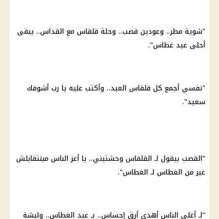
"شوية مطر.. وعودين قصب.. وحلة قلقاس مع القداس.. يبقى
أحلى
عيد غطاس
".
"نفسي أجمع كل قلقاس العيد.. وأكتب عليه يا رب أشوفك
سعيد".
"القصب بيقول لـ القلقاس وحشتيني.. يا أعز الناس مبنتقابلش
غير من الغطاس لـ الغطاس".
"لـ أغلى الناس أهدي أرق إحساس.. بـ عيد الغطاس.. ولبشة