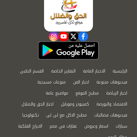
instagram
youtube
twitter
facebook
الرئيسية
الاخبار العامة
التقارير الخاصة
القسم الطبي
فيديوهات متنوعة
اخبار الفن
منوعات مسيحية
اخبار الرياضة
مطبخ الموقع
مواضيع عامة
الاقتصاد والبورصة
كمبيوتر وموبايل
اخبار الحق والضلال
فيديوهات فضائيات
مطبخ الاكل مع لى لى
تكنولوجيا
سيارات
اسعار وعروض
عقارات في مصر
الابراج الفلكية