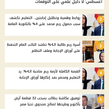
أغسطس: لا دليل علمي على التوقعات
روابط وهمية وتظليل إجابتين.. التعليم تكشف
2
سبب حصول ريم محمد على 4% بالثانوية العامة
أسرة ريم طالبة الـ4% تناشد النائب العام التحفظ
3
على أوراق الإجابة وملف التظلم
القصة الكاملة لأزمة ريم صاحبة الـ4%: رد
4
التعليم ومحضر بعد إنكارها أوراق الإجابة
توفيق عكاشة يطالب بسحب 32 قطعة أرض
5
بأكتوبر وطرحها لصالح صندوق تحيا مصر