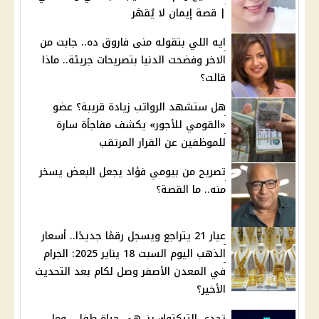
| قصة إيمان لا يُقهَر
ايه اللي بتقوله منى فاروق ده.. جابت من
الاخر وفضحت الدنيا بتصريحات جريئة.. ماذا
قالت؟
هل ستشهد الرواتب زيادة قريبة؟ عضو
«القومي للأجور» يكشف مفاجأة سارة
للموظفين عن القرار المرتقب
تصريح من بيومي فؤاد يجعل البعض يسخر
منه.. ما القصة؟
عيار 21 يتراجع ويسجل رقمًا جديدًا.. أسعار
الذهب اليوم السبت 18 يناير 2025: الجرام
في المعدن الأصفر وصل لكام بعد التحديث
الأخير؟
تحدي التيكتوك ينـ هي حياة طفل.. وما