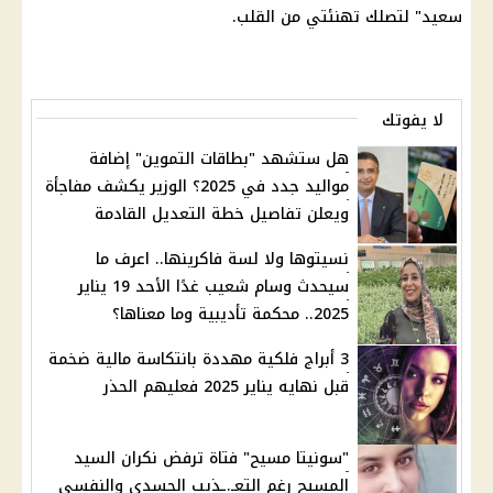
سعيد" لتصلك تهنئتي من القلب.
لا يفوتك
هل ستشهد "بطاقات التموين" إضافة
مواليد جدد في 2025؟ الوزير يكشف مفاجأة
ويعلن تفاصيل خطة التعديل القادمة
نسيتوها ولا لسة فاكرينها.. اعرف ما
سيحدث وسام شعيب غدًا الأحد 19 يناير
2025.. محكمة تأديبية وما معناها؟
3 أبراج فلكية مهددة بانتكاسة مالية ضخمة
قبل نهايه يناير 2025 فعليهم الحذر
"سونيتا مسيح" فتاة ترفض نكران السيد
المسيح رغم التعـ.ـذيب الجسدي والنفسي