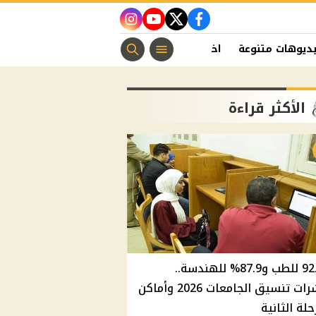
instagram
youtube
twitter
facebook
ديوهات متنوعة
اخبار الفن
منوعات مسيحية
اخبار الرياضة
الأكثر قراءة
92.8% للطب و87.9% للهندسة..
مؤشرات تنسيق الجامعات 2026 وأماكن
حلة الثانية