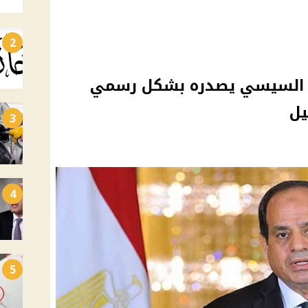
2
س السيسي يصدره بشكل رسمي
يل
3
4
5