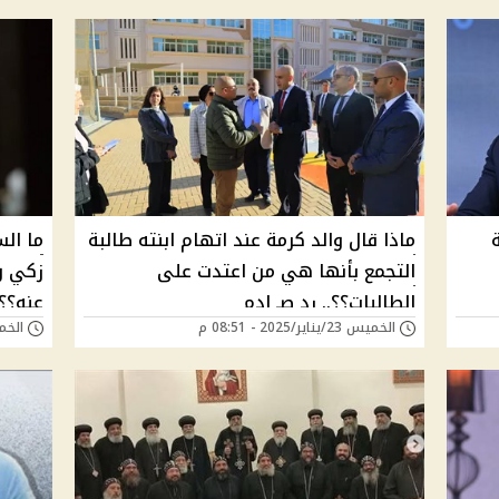
ماذا قال والد كرمة عند اتهام ابنته طالبة
ما الس
التجمع بأنها هي من اعتدت على
زكي و
الطالبات؟؟.. رد صـ ادم
عنه؟؟
الخميس 23/يناير/2025 - 08:51 م
الخميس 23/يناير