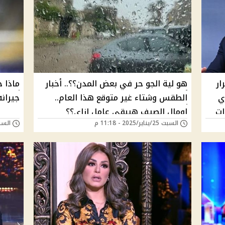
ار
هو لية الجو حر في بعض المدن؟؟.. أخبار
ماذا ح
ي
الطقس وشتاء غير متوقع هذا العام..
جيران
ات
اومال الصيف هيبقى عامل إزاي؟؟
السبت 25/يناير/2025 - 11:18 م
السبت 25/يناير/025