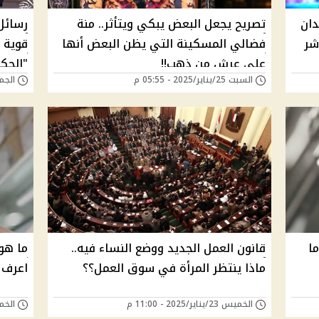
دان
تصريح يجعل البعض يبكي ويتأثر.. منة
رسائل
شر
فضالي المسكينة التي يظن البعض أنها
على عرش من ذهب!!
"الحكا
السبت 25/يناير/2025 - 05:55 م
الجمعة 24/يناير/5
ا
قانون العمل الجديد ووضع النساء فيه..
ما هو
ماذا ينتظر المرأة في سوق العمل؟؟
اعرف 
الخميس 23/يناير/2025 - 11:00 م
الخميس 23/يناير