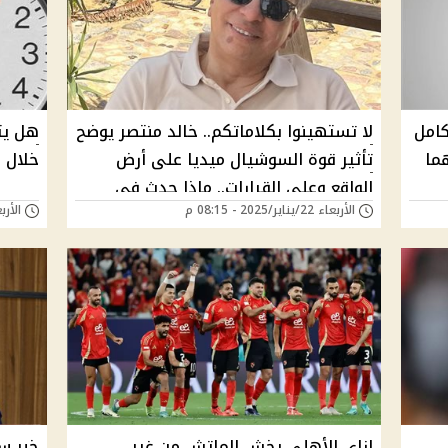
كامل
لا تستهينوا بكلاماتكم.. خالد منتصر يوضح
هل يت
هما
تأثير قوة السوشيال ميديا على أرض
خلال 
الواقع وعلى القرارات.. ماذا حدث في
الأربعاء 22/يناير/2025 - 08:15 م
الأربعاء 22/يناير/
جامعة الأزهر؟؟
إزاي الأهلي يخش الماتش من غير
خبر س