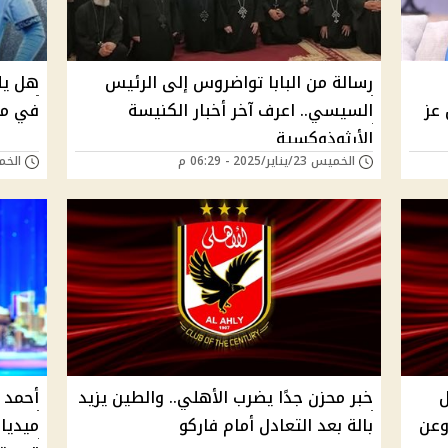
رسالة من البابا تواضروس إلى الرئيس
هل يل
 عز
السيسي.. اعرف آخر أخبار الكنيسة
في مو
الأرثوذوكسية
الخميس 23/يناير/2025 - 06:29 م
الخميس 23/يناير
ل
خبر محزن جدًا يضرب الأهلي.. والطين يزيد
أحمد 
وعن
بالة بعد التعادل أمام فاركو
ميديا