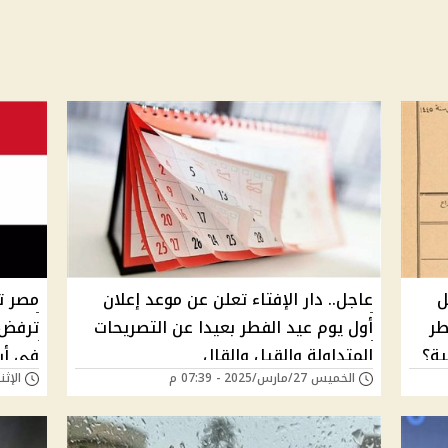
ل
عاجل.. دار الإفتاء تعلن عن موعد إعلان
مصر ت
طر
أول يوم عيد الفطر بعيدا عن التصريحات
ترفض 
المتداولة والقيل والقال
في أر
الخميس 27/مارس/2025 - 07:39 م
الإثنين 10/فبراير/25