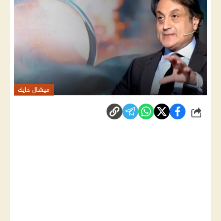
ميشال حايك
شارك