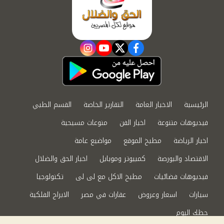
instagram
youtube
twitter
facebook
الرئيسية
الاخبار العامة
التقارير الخاصة
القسم الطبي
فيديوهات متنوعة
اخبار الفن
منوعات مسيحية
اخبار الرياضة
مطبخ الموقع
مواضيع عامة
الاقتصاد والبورصة
كمبيوتر وموبايل
اخبار الحق والضلال
فيديوهات فضائيات
مطبخ الاكل مع لى لى
تكنولوجيا
سيارات
اسعار وعروض
عقارات في مصر
الابراج الفلكية
حظك اليوم