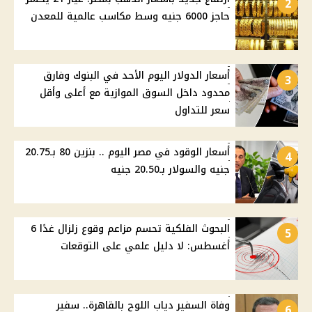
2
حاجز 6000 جنيه وسط مكاسب عالمية للمعدن
أسعار الدولار اليوم الأحد في البنوك وفارق
3
محدود داخل السوق الموازية مع أعلى وأقل
سعر للتداول
أسعار الوقود في مصر اليوم .. بنزين 80 بـ20.75
4
جنيه والسولار بـ20.50 جنيه
البحوث الفلكية تحسم مزاعم وقوع زلزال غدًا 6
5
أغسطس: لا دليل علمي على التوقعات
وفاة السفير دياب اللوح بالقاهرة.. سفير
6