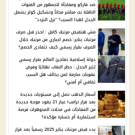
ضد فاركو ومفاجأة للجمهور من القنوات
الناقلة بث مباشر مجاناً وتشكيل كولر يشعل
الجدل لهذا السبب؟ "نزل التردد"
مش هتقبض مرتبك كامل : احذر قبل صرف
مرتبات يناير: خصم اجباري من مرتبك خلال
الصرف بقرار رسمي كيف تتفادى الخصم؟
دولة إسلامية تفاجئ العالم بقرار رسمي
يُثير الجدل : حظر النقاب نهائيًا وفرض
عقوبات صارمة لمن يخالف هل السبب
ثقافي أم أمني؟
أسعار الذهب تصل إلى مستويات جديدة
بعد قرار ترامب! عيار 21 يقود موجة جديدة
من المفاجآت في محلات المجوهرات فرصة
استثمارية أم خسارة مؤكدة؟
بدء قبض مرتبات يناير 2025 رسمياً بعد قرار