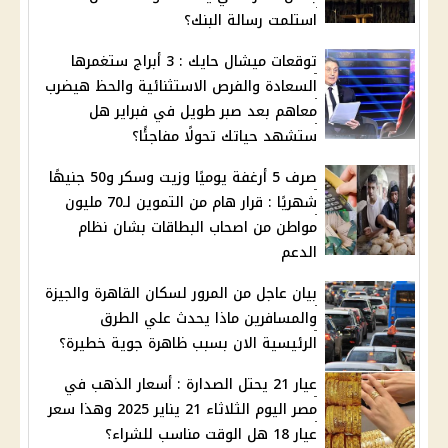
استلمت رسالة البنك؟
توقعات ميشال حايك : 3 أبراج ستغمرها
السعادة والفرص الاستثنائية والحظ هيضرب
معاهم بعد صبر طويل في فبراير هل
ستشهد حياتك تحولًا مفاجئًا؟
صرف 5 أرغفة يوميًا وزيت وسكر و50 جنيهًا
شهريًا : قرار هام من التموين لـ70 مليون
مواطن من اصحاب البطاقات بشان نظام
الدعم
بيان عاجل من المرور لسكان القاهرة والجيزة
والمسافرين ماذا يحدث علي الطرق
الرئيسية الان بسبب ظاهرة جوية خطيرة؟
عيار 21 يحتل الصدارة : أسعار الذهب في
مصر اليوم الثلاثاء 21 يناير 2025 وهذا سعر
عيار 18 هل الوقت مناسب للشراء؟