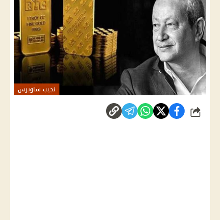
نجيب ساويرس
شارك