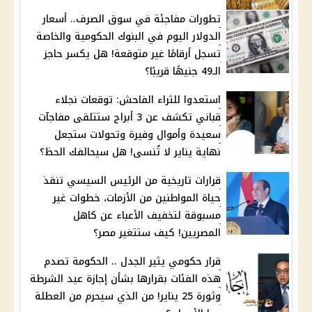
تطورات مفاجئة في سوق الصرف.. أسعار
الدولار اليوم في البنوك الحكومية والخاصة
تسجل أرقامًا غير متوقعة! هل يكسر حاجز
الـ49 جنيهًا قريبًا؟
استعدوا للثراء الفاحش: توقعات نجلاء
قباني تكشف عن 3 أبراج ستتلقى مفاجآت
سعيدة وأموال وفيرة وتحولات ستجعل
نهاية يناير لا تُنسى! هل سيحالفك الحظ؟
قرارات تاريخية من الرئيس السيسي تنقذ
حياة المواطنين من الأزمات، خطوات غير
مسبوقة لتخفيف الأعباء عن كاهل
المصريين! كيف ستتغير مصر؟
قرار حكومي يثير الجدل .. الحكومة تصدم
هذه الفئات بقرارها بشأن إجازة عيد الشرطة
وثورة 25 يناير! من الذي سيحرم من العطلة