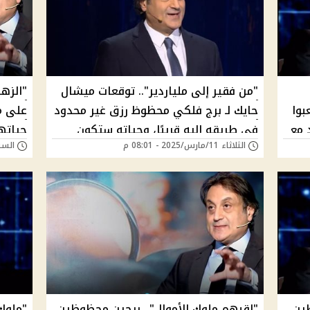
"من فقير إلى ملياردير".. توقعات ميشال
وا
حايك لـ برج فلكي محظوظ رزق غير محدود
على م
 مع
في طريقه إليه قريبًا، وحياته ستكون
حياتهم
الثلاثاء 11/مارس/2025 - 08:01 م
السبت 08/مارس/025
ك
مليئة بالأموال | هل هو برج الحوت؟
توقعات
ين
"لقبهم ملوك الأموال".. برجين محظوظين
"ملوك