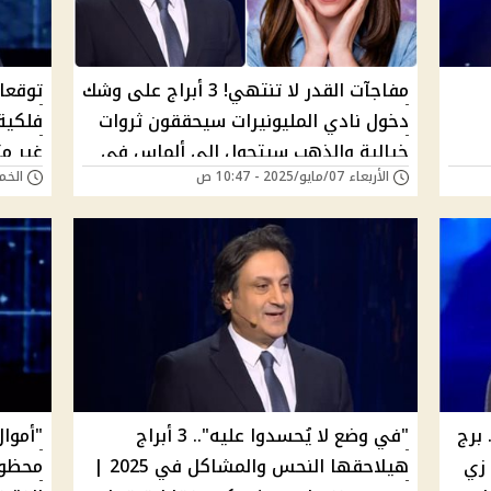
مفاجآت القدر لا تنتهي! 3 أبراج على وشك
دخول نادي المليونيرات سيحققون ثروات
فلكية
خيالية والذهب سيتحول إلى ألماس في
غير مت
الأربعاء 07/مايو/2025 - 10:47 ص
الخميس 01/مايو
ايك
أياديهم حسب توقعات ميشال حايك
مايو.
 برج
"في وضع لا يُحسدوا عليه".. 3 أبراج
زي
هيلاحقها النحس والمشاكل في 2025 |
محظوظ