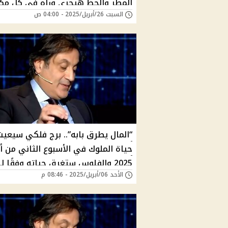
المطر والحظ هيجري وراه في كل مك
السبت 26/أبريل/2025 - 04:00 ص
وفقا لـ توقعات ميشال حايك 2025
“المال يطرق بابه”.. برج فلكي سيعي
حياة الملوك في الأسبوع الثاني من أب
2025 والفلوس ستغرق حياته وفقًا لـ
الأحد 06/أبريل/2025 - 08:46 م
توقعات ميشال حايك