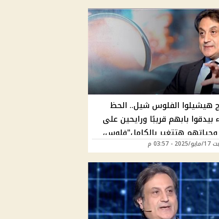
راج هيشيلوا الفلوس شيل.. الحظ
ء بيدقوا بابهم قريبًا ورايحين على
ء وحياتهم هتتغير بالكامل"فلوس،
2 - 03:57 م
سفر" ثروة مفاجئة لهذا البرج وفق
ت ميشال حايك