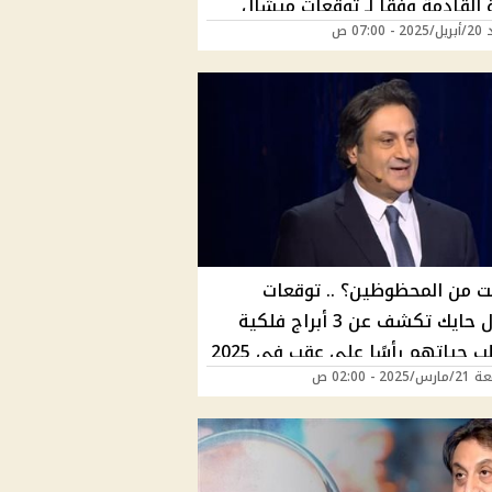
 القادمة وفقا لـ توقعات ميشال
07:00 ص
؟
ت من المحظوظين؟ .. توقعات
ميشال حايك تكشف عن 3 أبراج فلكية
ستنقلب حياتهم رأسًا على عقب في 2025
202 - 02:00 ص
لوس هتجري في ايديهم