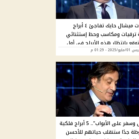
توقعات ميشال حايك تفاجئ ٤ أبراج
 ترقيات ومكاسب وحظ إستثنائي
وقع بانتظار هذه الأبراج في أول
/2025 - 01:29 م
. هل برجك منهم؟
"أموال وسفر على الأبواب".. 5 أبراج فلكية
ة جدًا ستنقلب حياتهم للأحسن