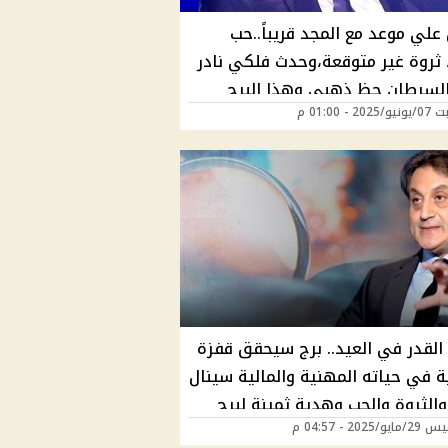
علي موعد مع المجد قريباً..حب
 ثروة غير متوقعة،وحدث فلكي نادر
السرطان حظ ذهبي وهذا البرج
2 - 01:00 م
ر حظًا بعد العيد وفق توقعات ميشال
القدر في العيد.. برج سيحقق قفزة
ة في حياته المهنية والمالية سينال
الثروة والحب وهدية ثمينة لبرج
/2025 - 04:57 م
اء وفق توقعات ميشال حايك