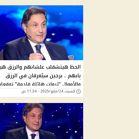
الحظ هيتشقلب علشانهم والرزق هي
بابهم .. برجين سيُغرقان في الرزق
والأموال "ثروات هائلة قادمة" توقعا
السبت 24/مايو/2025 - 11:34 ص
ميشال حايك تبشر بانفراجة كبرى وعز 
حدود لهذه الأبراج!