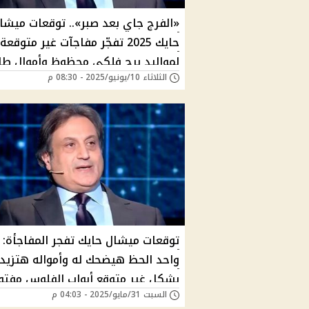
«الفرج جاي بعد صبر».. توقعات ميشا
حايك 2025 تفجّر مفاجآت غير متوقعة
لمواليد برج فلكي محظوظ وأموال طا
الثلاثاء 10/يونيو/2025 - 08:30 م
في انتظاره – هل أنت سعيد الحظ؟
توقعات ميشال حايك تفجر المفاجأة: 
واحد الحظ هيضحك له وأمواله هتزيد
بشكل غير متوقع أبواب الفلوس مفتو
السبت 31/مايو/2025 - 04:03 م
له والبخت هينور له الطريق في يونيو