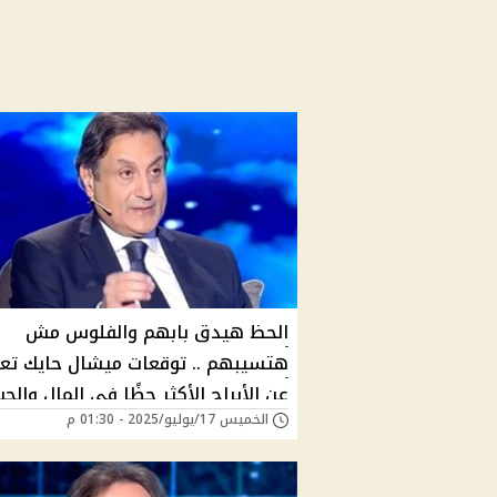
الحظ هيدق بابهم والفلوس مش
هتسيبهم .. توقعات ميشال حايك تع
عن الأبراج الأكثر حظًا في المال والح
الخميس 17/يوليو/2025 - 01:30 م
نهاية الشهر