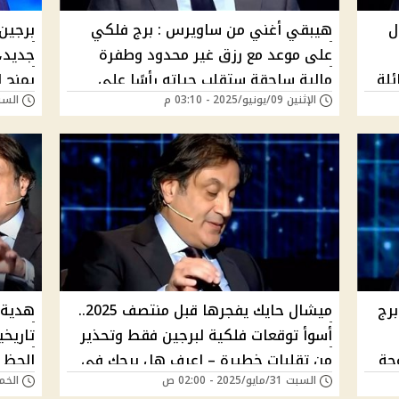
ل
هيبقي أغني من ساويرس : برج فلكي
برجين 
على موعد مع رزق غير محدود وطفرة
جديد،
ئلة
مالية ساحقة ستقلب حياته رأسًا على
يمنح 
الإثنين 09/يونيو/2025 - 03:10 م
السبت 07/يونيو/025
عقب وفق توقعات ميشال حايك "الحاجه
الأوف
دعيالة"
حايك
برج
ميشال حايك يفجرها قبل منتصف 2025..
هدية 
أسوأ توقعات فلكية لبرجين فقط وتحذير
تاريخي
حة
من تقلبات خطيرة – اعرف هل برجك في
الحظ و
السبت 31/مايو/2025 - 02:00 ص
الخميس 29/مايو
القائمة السوداء؟
الجوز