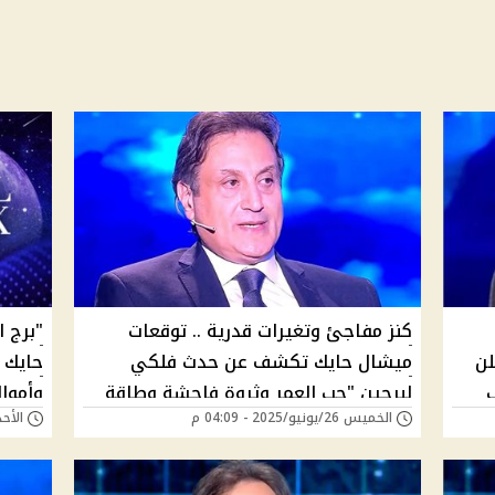
كنز مفاجئ وتغيرات قدرية .. توقعات
"برج 
لن
ميشال حايك تكشف عن حدث فلكي
ب
لبرجين "حب العمر وثروة فاحشة وطاقة
وأموا
الخميس 26/يونيو/2025 - 04:09 م
الأحد 22/يونيو/2025 - 
كونية" وحظ نادر لبرج الأسد أزاي هيحصل
نصيبه
كده؟