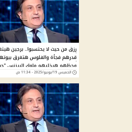
رزق من حيث لا يحتسبوا.. برجين هيتغ
قدرهم فجأة والفلوس هتغرق بيوته
وحظهم هيخليهم ملوك البيزنس "ح
الخميس 19/يونيو/2025 - 11:34 ص
وإنفراجة مالية" توقعات ميشال حايك
تكشف الأبراج الأكثر حظاً