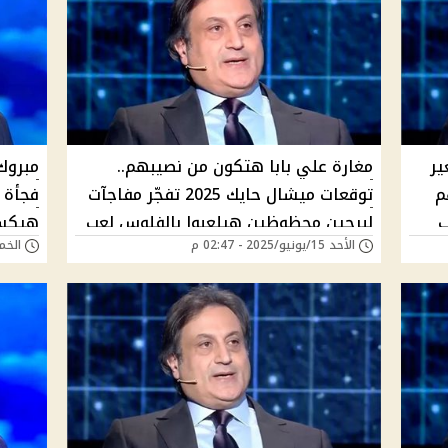
ير
مغارة علي بابا هتكون من نصيبهم..
مبروك 
م
توقعات ميشال حايك 2025 تفجّر مفاجآت
فجأة 
ب
لبرجين محظوظين هيلعبوا بالفلوس لعب
هيكسرو
الأحد 15/يونيو/2025 - 02:47 م
الخميس 12/يونيو
وهينضموا في يونيو للأثرياء – هل أنت
السنة
منهم؟
توقعا