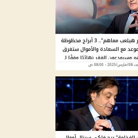
"الزهر هيلعب معاهم".. 3 أبراج محظوظة
وعد مع السعادة والأموال ستغرق
 وسيودعون الفقر نهائيًا وفقًا لـ
2 - 08:00 ص
 ميشال حايك 2025
 الفخامة" برج فلكي سينال أموال