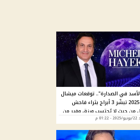
الأسد في الصدارة".. توقعات ميشال
حايك 2025 تبشّر 3 أبراج بثراء فاحش
ل من حيث لا يُحتسب ورزق وفير من
01:22 م
م | هل أنت المحظوظ؟