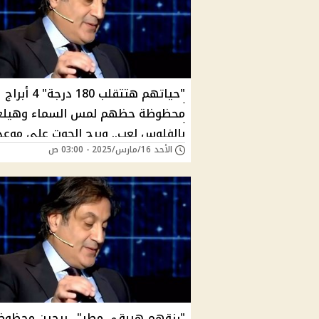
"حياتهم هتتقلب 180 درجة" 4 أبراج
محظوظة حظهم لمس السماء وهيلعب
بالفلوس لعب.. وبرج الحوت على موعد
الأحد 16/مارس/2025 - 03:00 ص
رزق وفير وفقًا لـ توقعات ميشال حاي
"رزقهم هيبقى مطر".. برجين محظوظ