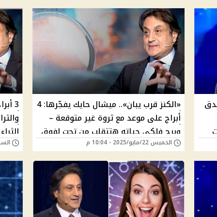
دق
«الكنز قرب يبان».. ميشال حايك يفجّرها: 4
3 أب
أبراج على موعد مع ثروة غير متوقعة –
والثرا
ت
وبرج فلكي حياته هتتقلب من تحت لفوق
الثرا
الخميس 22/مايو/2025 - 10:04 م
السبت 17/مايو/025
بلا
حب، و
توقعا