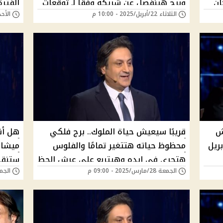
ان
وبرج هينفصل عن شريكه وفقا لـ توقعات
الفترة
الثلاثاء 22/أبريل/2025 - 10:00 م
الأحد 20/أبريل/2025 - 
ميشال حايك
حايك 2025 | اعرف برجك معاهم ولا لأ
ش
قريبًا سيعيش حياة الملوك.. برج فلكي
هل أن
ريل
محظوظ حياته هتتغير تمامًا والفلوس
هتجري في إيده وهيتربع على عرش الحظ
الجمعة 28/مارس/2025 - 09:00 م
الجمعة 21/مارس/5
وفقًا لـ توقعات ميشال حايك 2025
| الف