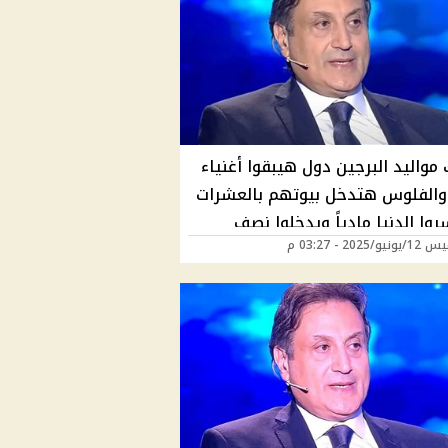
مواليد البرجين دول هيبقوا أغنياء
والفلوس هتدخل بيوتهم بالعشرات
ا الدنيا مادياً ويدخلوا نصف
/2025 - 03:27 م
 وهم أغنى من كل أصحابهم وفق
ت ميشال حايك