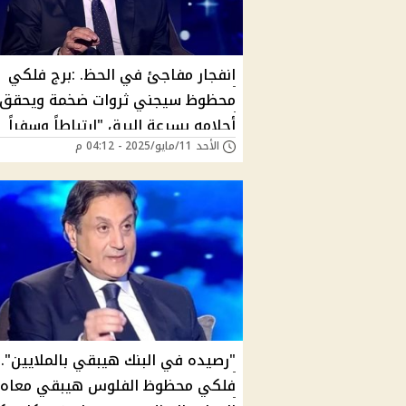
انفجار مفاجئ في الحظ. :برج فلكي
محظوظ سيجني ثروات ضخمة ويحقق
أحلامه بسرعة البرق "ارتباطاً وسفراً
الأحد 11/مايو/2025 - 04:12 م
واموال طائلة" وفق توقعات ميشال ح
"مبروك الحاجه دعيالك يا محظوظ"
"رصيده في البنك هيبقي بالملايين"..
فلكي محظوظ الفلوس هيبقي معاه 