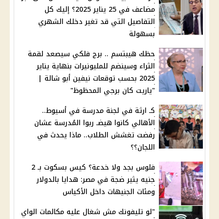
مضاعف في 25 يناير 2025؟ إليك كل
التفاصيل التي قد تغير دخلك الشهري
بسهولة
حظك هيبتسم .. برج فلكي سيصعد لقمة
الثراء وسينضم للمليونيرات بنهاية يناير
2025 بحسب توقعات نيفين أبو شالة |
"ياريت كان برجي المحظوظ"
كـ ارثة في لجنة مدرسة في أسيوط..
الأهالي كانوا هيضـ ربوا المُدرسة عشان
رفضت تغشش الطلاب.. ماذا يحدث في
اللجان؟؟
فلوس بجد ولا خدعة؟ كيس بسكوت بـ 2
جنيه يثير ضجة في مصر: هدايا بالدولار
ومئات الجنيهات داخل الأكياس
"لو تليفونك مش شغال عليه مكالمات الواي