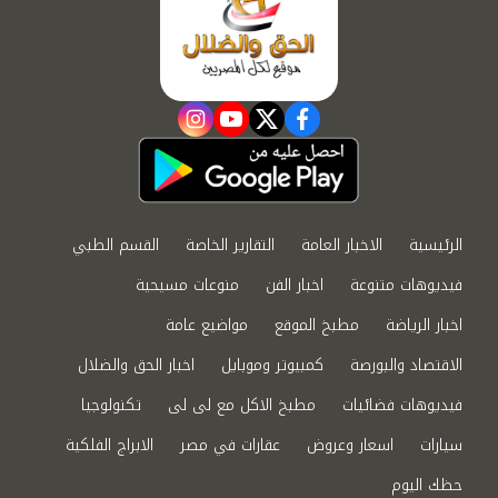
instagram
youtube
twitter
facebook
الرئيسية
الاخبار العامة
التقارير الخاصة
القسم الطبي
فيديوهات متنوعة
اخبار الفن
منوعات مسيحية
اخبار الرياضة
مطبخ الموقع
مواضيع عامة
الاقتصاد والبورصة
كمبيوتر وموبايل
اخبار الحق والضلال
فيديوهات فضائيات
مطبخ الاكل مع لى لى
تكنولوجيا
سيارات
اسعار وعروض
عقارات في مصر
الابراج الفلكية
حظك اليوم