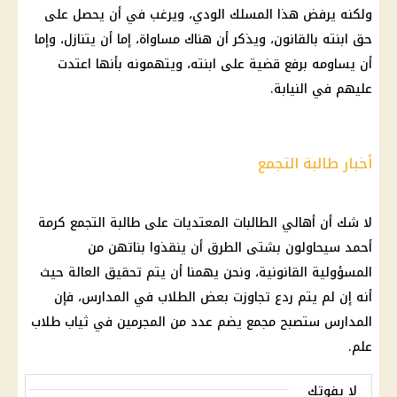
ولكنه يرفض هذا المسلك الودي، ويرغب في أن يحصل على
حق
ابنته بالقانون، ويذكر أن هناك مساواة، إما أن يتنازل، وإما
أن يساومه برفع قضية على ابنته، ويتهمونه بأنها اعتدت
عليهم في
النيابة
.
أخبار طالبة التجمع
لا شك أن أهالي الطالبات المعتديات على
طالبة التجمع
كرمة
أحمد سيحاولون بشتى الطرق أن ينقذوا بناتهن من
المسؤولية القانونية، ونحن يهمنا أن يتم تحقيق العالة حيث
أنه إن لم يتم ردع تجاوزت بعض
الطلاب في المدارس
، فإن
المدارس
ستصبح مجمع يضم عدد من المجرمين في ثياب طلاب
علم.
لا يفوتك