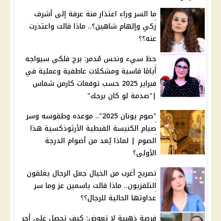
ما السر وراء اعتذار منة عرفة إلى أشرف
زكي وإلهام شاهين؟.. ماذا قالت واعتذرت
عنه؟؟
حظ سيء ونحس مُدمر: برج فلكي سيواجه
أيامًا قاسية ومشكلات عاطفية وعملية في
فبراير 2025 حسب توقعات كارمن شماس
|"صدمة لو كان برجك"
"صوم يونان 2025".. موعده وطقوسه وسر
صيام الكنيسة القبطية الأرثوذكسية هذا
الصوم | لماذا يُعد من أصوام الدرجة
الأولى؟
تصريح أغرب من الخيال جعل الرجال يغلقون
التلفزيون.. ماذا قالت ياسمين عز وما سر
عداوتها الحالية للرجال؟؟
فرصة ذهبية لا تعوض: كيف تحصل على أجر