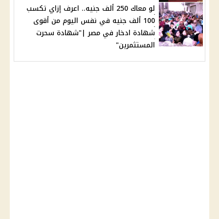
لو معاك 250 ألف جنيه.. اعرف إزاي تكسب
100 ألف جنيه في نفس اليوم من أقوى
شهادة ادخار في مصر |"شهادة سحرت
المستثمرين"