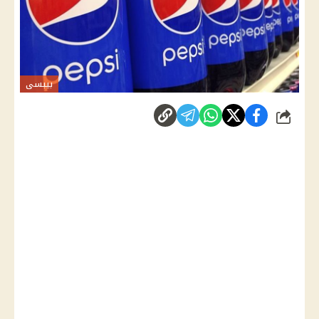
بيبسى
شارك