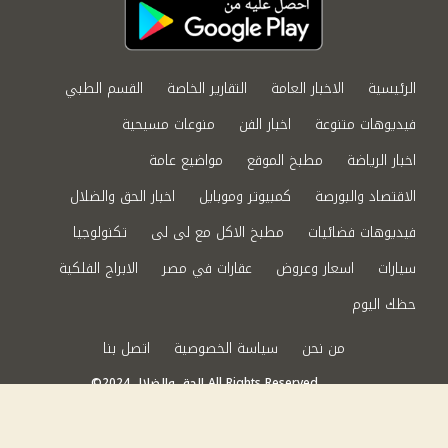
الرئيسية
الاخبار العامة
التقارير الخاصة
القسم الطبي
فيديوهات متنوعة
اخبار الفن
منوعات مسيحية
اخبار الرياضة
مطبخ الموقع
مواضيع عامة
الاقتصاد والبورصة
كمبيوتر وموبايل
اخبار الحق والضلال
فيديوهات فضائيات
مطبخ الاكل مع لى لى
تكنولوجيا
سيارات
اسعار وعروض
عقارات في مصر
الابراج الفلكية
حظك اليوم
من نحن
سياسة الخصوصية
اتصل بنا
©2024 الحق والضلال All Rights Reserved.
Powered by