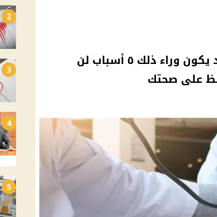
2
بتحس بوجع فى صدرك قد يكون وراء ذلك ٥ أسباب لن
3
فظ على صحتك
4
5