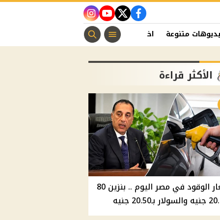
instagram
youtube
twitter
facebook
ديوهات متنوعة
اخبار الفن
منوعات مسيحية
اخبار الرياضة
الأكثر قراءة
أسعار الوقود في مصر اليوم .. بنزين 80