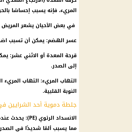
حرقة المعدة (الارتجاع المعدي ا
المريء، فإنه يسبب إحساسًا بالحر
في بعض الأحيان يشعر المريض أ
عسر الهضم: يمكن أن تسبب اضط
قرحة المعدة أو الاثني عشر: يمك
إلى الصدر.
التهاب المريء: التهاب المريء ا
النوبة القلبية.
جلطة دموية أحد الشرايين في 
الانسداد الرئوي 
مما يسبب ألمًا شديدًا في الصدر