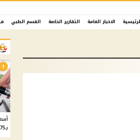
لرئيسية
الاخبار العامة
التقارير الخاصة
القسم الطبي
في
1
بـ20.75 جنيه والسولار بـ20.50 جنيه